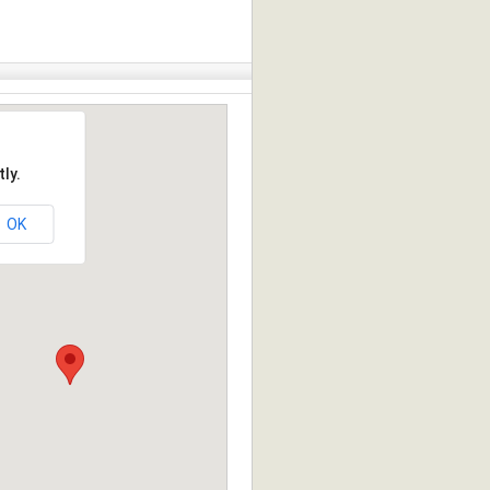
ly.
OK