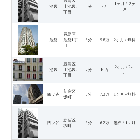
豊島区
1ヶ月 / -2ヶ
池袋
上池袋2
5分
8万
月
丁目
豊島区
池袋
池袋1丁
6分
9.8万
2ヶ月 /-無料
目
豊島区
2ヶ月 /-2ヶ
池袋
上池袋2
7分
10万
月
丁目
新宿区
四ッ谷
8分
7.3万
1ヶ月 /-無料
坂町
新宿区
四ッ谷
8分
6.2万
無料 /-1ヶ月
坂町