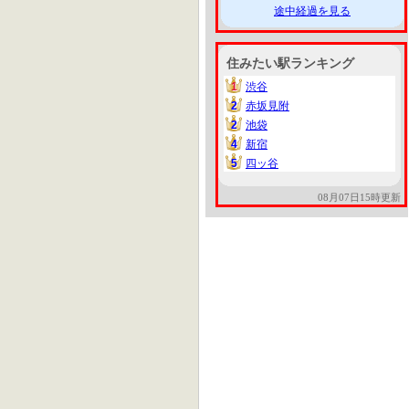
途中経過を見る
住みたい駅ランキング
1
渋谷
1
2
赤坂見附
2
2
池袋
2
4
新宿
4
5
四ッ谷
5
08月07日15時更新