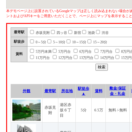
本デモページ上に設置されているGoogleマップは正しく読み込まれない場合があ
ントおよびAPIキーをご用意いただくことで、ページ上にマップを表示するこ
最寄駅
赤坂見附
四ッ谷
新宿
池袋
渋谷
駅徒歩
0～5分
5～10分
10～15分
15～20分
5万円未満
5万円台
6万円台
7万円台
8万円
賃料
11万円台
12万円台
13万円台
14万円台
15万
敷金/保証
駅徒歩
外観
最寄駅
所在地
賃料
▲
金・礼金
港区赤
赤坂見
坂６丁
5分
6.5万
無料 /-無料
附
目