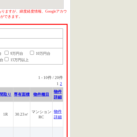
りますが、緯度経度情報、Googleアカウ
とができます。
台
9万円台
10万円台
円台
15万円以上
1
-
10
件 /
20
件
1
2
物件
間取り
専有面積
物件種目
詳細
物件
マンション
1R
30.23㎡
RC
詳細