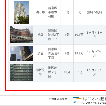
新宿区
四ッ谷
市谷本
8分
5万
無料 /-無料
村町
豊島区
1ヶ月 / -1ヶ
池袋
池袋2丁
8分
10.6万
月
目16-7
目黒区
2ヶ月 /-2ヶ
渋谷
青葉台4
9分
19.9万
月
丁目
港区赤
赤坂見
1ヶ月 / -2ヶ
坂２丁
10分
9.1万
附
月
目