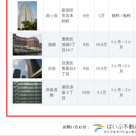
新宿区
四ッ谷
市谷本
8分
5万
無料 /-無料
村町
豊島区
1ヶ月 / -1ヶ
池袋
池袋2丁
8分
10.6万
月
目16-7
目黒区
2ヶ月 /-2ヶ
渋谷
青葉台4
9分
19.9万
月
丁目
港区赤
赤坂見
1ヶ月 / -2ヶ
坂２丁
10分
9.1万
附
月
目