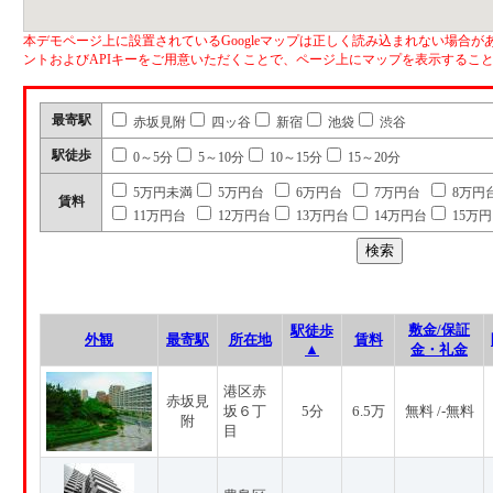
本デモページ上に設置されているGoogleマップは正しく読み込まれない場合があ
ントおよびAPIキーをご用意いただくことで、ページ上にマップを表示するこ
最寄駅
赤坂見附
四ッ谷
新宿
池袋
渋谷
駅徒歩
0～5分
5～10分
10～15分
15～20分
5万円未満
5万円台
6万円台
7万円台
8万円
賃料
11万円台
12万円台
13万円台
14万円台
15万
敷金/保証
駅徒歩
外観
最寄駅
所在地
賃料
▲
金・礼金
港区赤
赤坂見
坂６丁
5分
6.5万
無料 /-無料
附
目