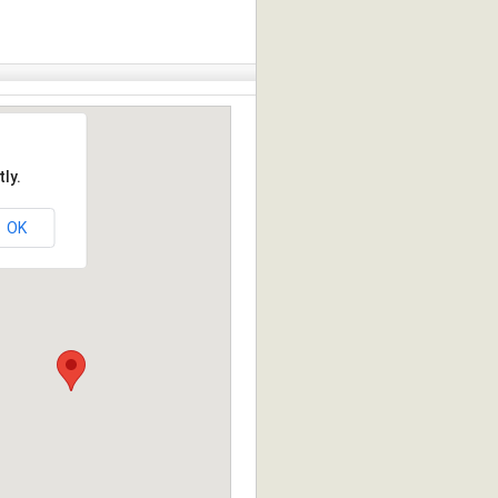
ly.
OK