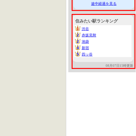
途中経過を見る
住みたい駅ランキング
1
渋谷
1
2
赤坂見附
2
2
池袋
2
4
新宿
4
5
四ッ谷
5
08月07日15時更新