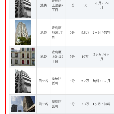
豊島区
1ヶ月 / -2ヶ
池袋
上池袋2
5分
8万
月
丁目
豊島区
池袋
池袋1丁
6分
9.8万
2ヶ月 /-無料
目
豊島区
2ヶ月 /-2ヶ
池袋
上池袋2
7分
10万
月
丁目
新宿区
四ッ谷
8分
6.2万
無料 /-1ヶ月
坂町
新宿区
四ッ谷
8分
7.3万
1ヶ月 /-無料
坂町