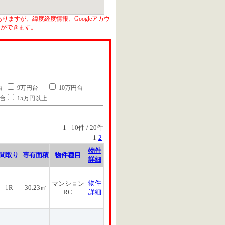
りますが、緯度経度情報、Googleアカウ
とができます。
台
9万円台
10万円台
円台
15万円以上
1
-
10
件 /
20
件
1
2
物件
間取り
専有面積
物件種目
詳細
物件
マンション
1R
30.23㎡
RC
詳細