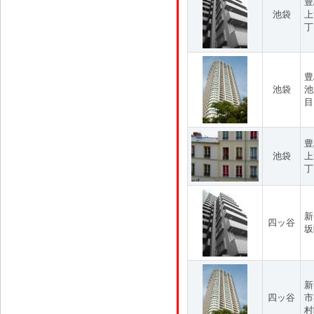
豊
池袋
上
丁
豊
池袋
池
目
豊
池袋
上
丁
新
四ッ谷
坂
新
四ッ谷
市
村