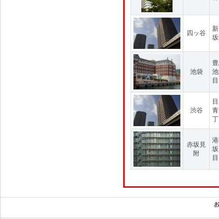
新
四ッ谷
坂
豊
池袋
池
目
目
渋谷
青
丁
港
赤坂見
坂
附
目