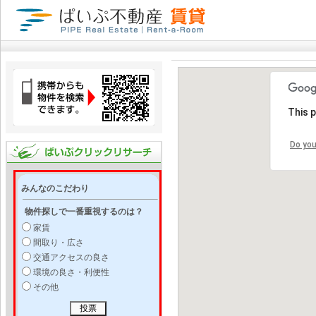
This 
Do you
みんなのこだわり
物件探しで一番重視するのは？
家賃
間取り・広さ
交通アクセスの良さ
環境の良さ・利便性
その他