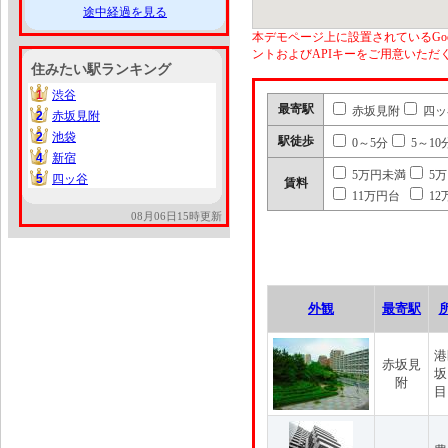
途中経過を見る
本デモページ上に設置されているGoo
ントおよびAPIキーをご用意いた
住みたい駅ランキング
1
渋谷
1
最寄駅
赤坂見附
四ッ
2
赤坂見附
2
2
池袋
2
駅徒歩
0～5分
5～10
4
新宿
4
5万円未満
5
5
四ッ谷
5
賃料
11万円台
12
08月06日15時更新
外観
最寄駅
港
赤坂見
坂
附
目