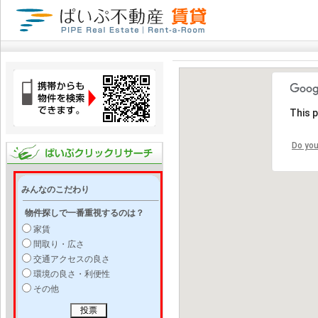
This 
Do you
みんなのこだわり
物件探しで一番重視するのは？
家賃
間取り・広さ
交通アクセスの良さ
環境の良さ・利便性
その他