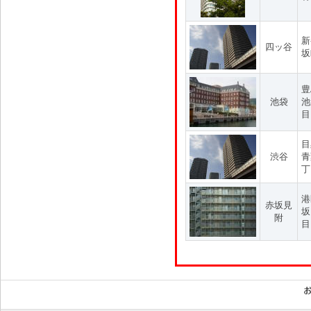
新
四ッ谷
坂
豊
池袋
池
目
目
渋谷
青
丁
港
赤坂見
坂
附
目