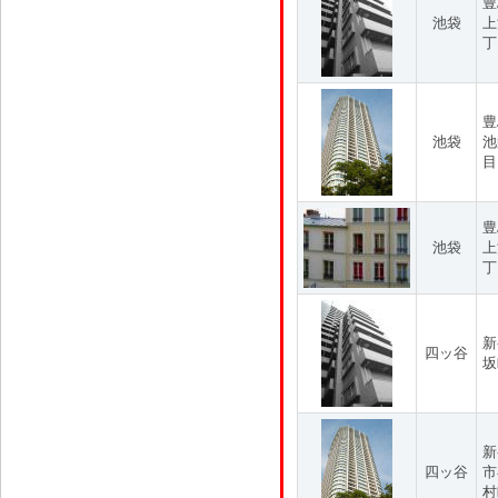
豊
池袋
上
丁
豊
池袋
池
目
豊
池袋
上
丁
新
四ッ谷
坂
新
四ッ谷
市
村