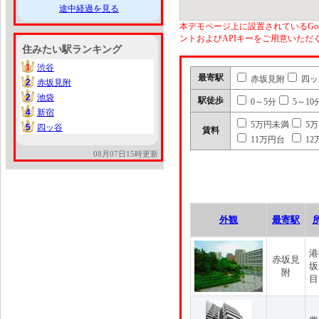
途中経過を見る
本デモページ上に設置されているGoo
ントおよびAPIキーをご用意いた
住みたい駅ランキング
1
渋谷
1
最寄駅
赤坂見附
四ッ
2
赤坂見附
2
2
池袋
2
駅徒歩
0～5分
5～10
4
新宿
4
5万円未満
5
5
四ッ谷
5
賃料
11万円台
12
08月07日15時更新
外観
最寄駅
港
赤坂見
坂
附
目