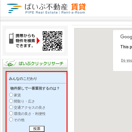
This 
Do you
みんなのこだわり
物件探しで一番重視するのは？
家賃
間取り・広さ
交通アクセスの良さ
環境の良さ・利便性
その他