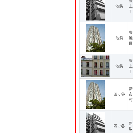
豊
池袋
上
丁
豊
池袋
池
目
豊
池袋
上
丁
新
四ッ谷
市
村
新
四ッ谷
坂