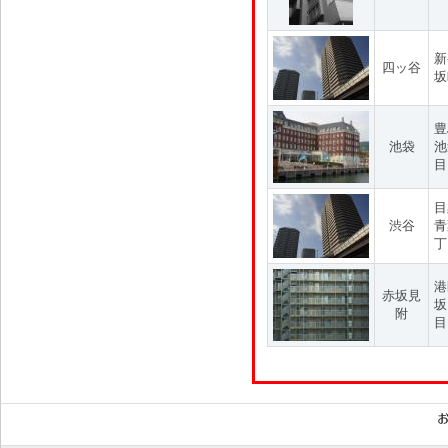
新
四ッ谷
坂
豊
池袋
池
目
目
渋谷
青
丁
港
赤坂見
坂
附
目