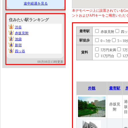
途中経過を見る
本デモページ上に設置されているGoo
ントおよびAPIキーをご用意いた
住みたい駅ランキング
1
渋谷
1
最寄駅
赤坂見附
四ッ
2
赤坂見附
2
2
池袋
2
駅徒歩
0～5分
5～10
4
新宿
4
5万円未満
5
5
四ッ谷
5
賃料
11万円台
12
08月08日15時更新
外観
最寄駅
港
赤坂見
坂
附
目