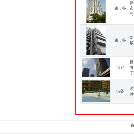
新
四ッ谷
市
村
新
四ッ谷
坂
目
渋谷
青
丁
渋
渋谷
神