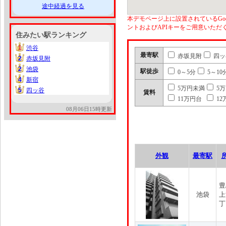
途中経過を見る
本デモページ上に設置されているGoo
ントおよびAPIキーをご用意いた
住みたい駅ランキング
1
渋谷
1
最寄駅
赤坂見附
四ッ
2
赤坂見附
2
2
池袋
2
駅徒歩
0～5分
5～10
4
新宿
4
5万円未満
5
5
四ッ谷
5
賃料
11万円台
12
08月06日15時更新
外観
最寄駅
豊
池袋
上
丁