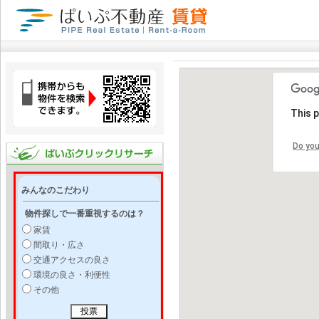
This 
Do you
みんなのこだわり
物件探しで一番重視するのは？
家賃
間取り・広さ
交通アクセスの良さ
環境の良さ・利便性
その他