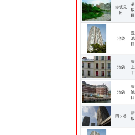
港
赤坂見
坂
附
目
豊
池袋
池
目
豊
池袋
上
丁
豊
池袋
池
目
新
四ッ谷
坂