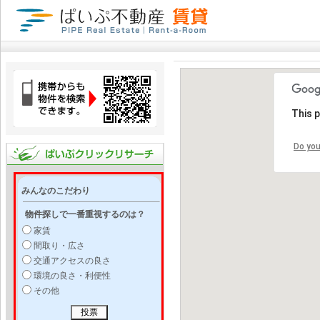
This 
Do you
みんなのこだわり
物件探しで一番重視するのは？
家賃
間取り・広さ
交通アクセスの良さ
環境の良さ・利便性
その他