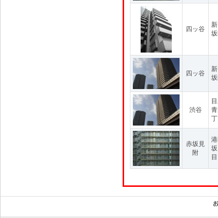
新
四ッ谷
坂
新
四ッ谷
坂
目
渋谷
青
丁
港
赤坂見
坂
附
目