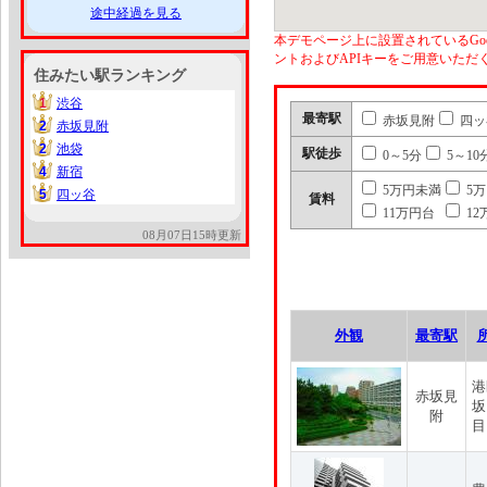
途中経過を見る
本デモページ上に設置されているGoo
ントおよびAPIキーをご用意いた
住みたい駅ランキング
1
渋谷
1
最寄駅
赤坂見附
四ッ
2
赤坂見附
2
2
池袋
2
駅徒歩
0～5分
5～10
4
新宿
4
5万円未満
5
5
四ッ谷
5
賃料
11万円台
12
08月07日15時更新
外観
最寄駅
港
赤坂見
坂
附
目