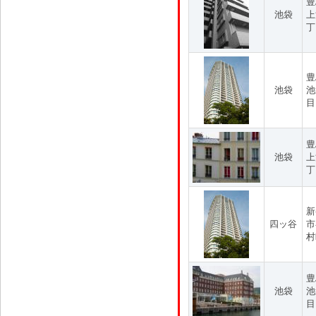
豊
池袋
上
丁
豊
池袋
池
目
豊
池袋
上
丁
新
四ッ谷
市
村
豊
池袋
池
目