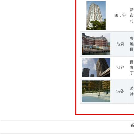
新
四ッ谷
市
村
豊
池袋
池
目
目
渋谷
青
丁
渋
渋谷
神