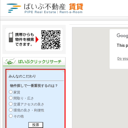
This 
Do you
みんなのこだわり
物件探しで一番重視するのは？
家賃
間取り・広さ
交通アクセスの良さ
環境の良さ・利便性
その他