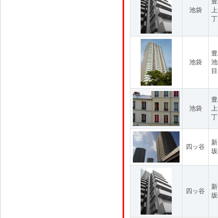
豊
池袋
上
丁
豊
池袋
池
目
豊
池袋
上
丁
新
四ッ谷
坂
新
四ッ谷
坂