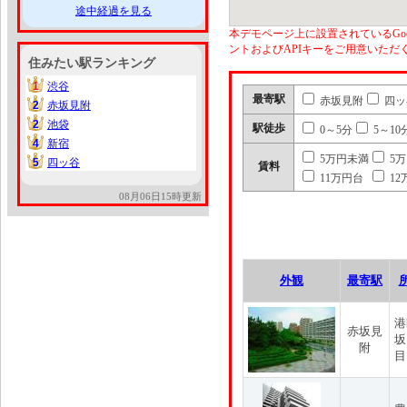
途中経過を見る
本デモページ上に設置されているGoo
ントおよびAPIキーをご用意いた
住みたい駅ランキング
1
渋谷
1
最寄駅
赤坂見附
四ッ
2
赤坂見附
2
2
池袋
2
駅徒歩
0～5分
5～10
4
新宿
4
5万円未満
5
5
四ッ谷
5
賃料
11万円台
12
08月06日15時更新
外観
最寄駅
港
赤坂見
坂
附
目