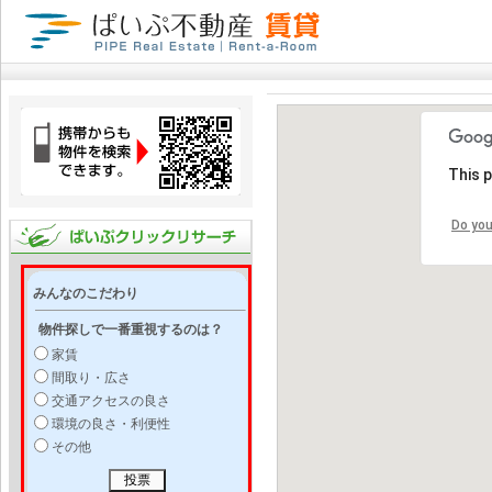
This 
Do you
みんなのこだわり
物件探しで一番重視するのは？
家賃
間取り・広さ
交通アクセスの良さ
環境の良さ・利便性
その他