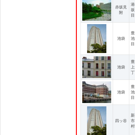
港
赤坂見
坂
附
目
豊
池袋
池
目
豊
池袋
上
丁
豊
池袋
池
目
新
四ッ谷
市
村