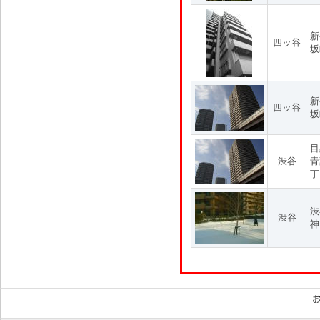
新
四ッ谷
坂
新
四ッ谷
坂
目
渋谷
青
丁
渋
渋谷
神