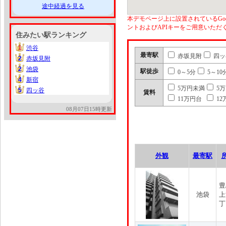
途中経過を見る
本デモページ上に設置されているGoo
ントおよびAPIキーをご用意いた
住みたい駅ランキング
1
渋谷
1
最寄駅
赤坂見附
四ッ
2
赤坂見附
2
2
池袋
2
駅徒歩
0～5分
5～10
4
新宿
4
5万円未満
5
5
四ッ谷
5
賃料
11万円台
12
08月07日15時更新
外観
最寄駅
豊
池袋
上
丁