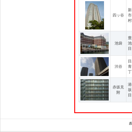
新
四ッ谷
市
村
豊
池袋
池
目
目
渋谷
青
丁
港
赤坂見
坂
附
目