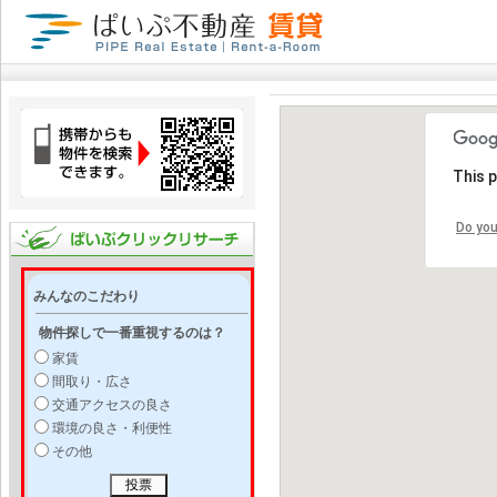
This 
Do you
みんなのこだわり
物件探しで一番重視するのは？
家賃
間取り・広さ
交通アクセスの良さ
環境の良さ・利便性
その他