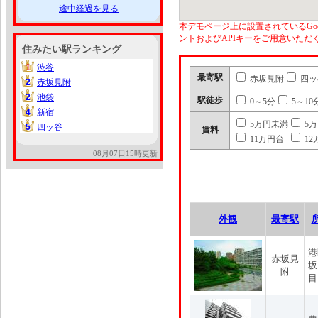
途中経過を見る
本デモページ上に設置されているGoo
ントおよびAPIキーをご用意いた
住みたい駅ランキング
1
渋谷
1
最寄駅
赤坂見附
四ッ
2
赤坂見附
2
2
池袋
2
駅徒歩
0～5分
5～10
4
新宿
4
5万円未満
5
5
四ッ谷
5
賃料
11万円台
12
08月07日15時更新
外観
最寄駅
港
赤坂見
坂
附
目