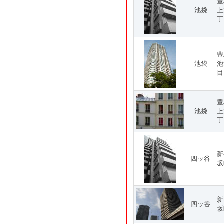
豊
池袋
上
丁
豊
池袋
池
目
豊
池袋
上
丁
新
四ッ谷
坂
新
四ッ谷
坂