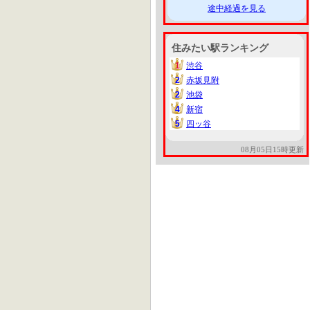
途中経過を見る
住みたい駅ランキング
1
渋谷
1
2
赤坂見附
2
2
池袋
2
4
新宿
4
5
四ッ谷
5
08月05日15時更新