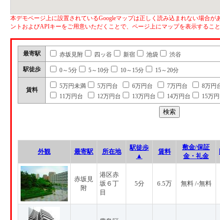
本デモページ上に設置されているGoogleマップは正しく読み込まれない場合があ
ントおよびAPIキーをご用意いただくことで、ページ上にマップを表示するこ
最寄駅
赤坂見附
四ッ谷
新宿
池袋
渋谷
駅徒歩
0～5分
5～10分
10～15分
15～20分
5万円未満
5万円台
6万円台
7万円台
8万円
賃料
11万円台
12万円台
13万円台
14万円台
15万
敷金/保証
駅徒歩
外観
最寄駅
所在地
賃料
▲
金・礼金
港区赤
赤坂見
坂６丁
5分
6.5万
無料 /-無料
附
目