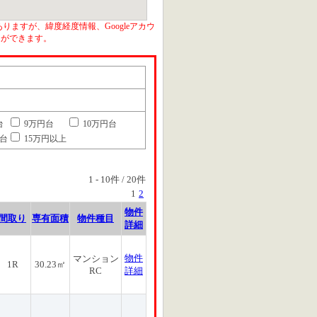
りますが、緯度経度情報、Googleアカウ
とができます。
台
9万円台
10万円台
円台
15万円以上
1
-
10
件 /
20
件
1
2
物件
間取り
専有面積
物件種目
詳細
物件
マンション
1R
30.23㎡
RC
詳細