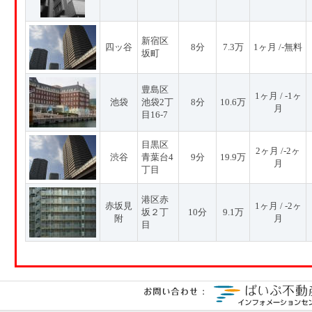
新宿区
四ッ谷
8分
7.3万
1ヶ月 /-無料
坂町
豊島区
1ヶ月 / -1ヶ
池袋
池袋2丁
8分
10.6万
月
目16-7
目黒区
2ヶ月 /-2ヶ
渋谷
青葉台4
9分
19.9万
月
丁目
港区赤
赤坂見
1ヶ月 / -2ヶ
坂２丁
10分
9.1万
附
月
目