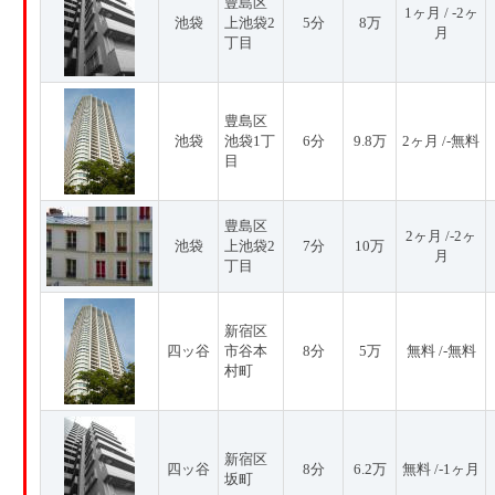
豊島区
1ヶ月 / -2ヶ
池袋
上池袋2
5分
8万
月
丁目
豊島区
池袋
池袋1丁
6分
9.8万
2ヶ月 /-無料
目
豊島区
2ヶ月 /-2ヶ
池袋
上池袋2
7分
10万
月
丁目
新宿区
四ッ谷
市谷本
8分
5万
無料 /-無料
村町
新宿区
四ッ谷
8分
6.2万
無料 /-1ヶ月
坂町