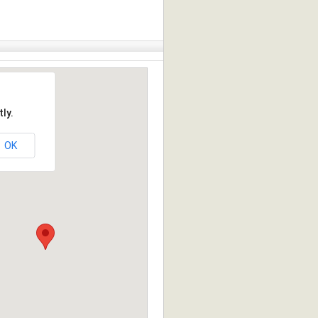
ly.
OK