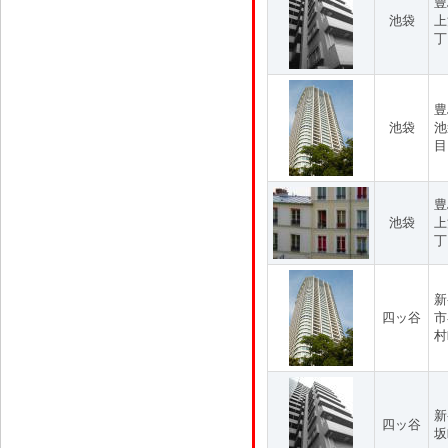
豊
池袋
上
丁
豊
池袋
池
目
豊
池袋
上
丁
新
四ッ谷
市
村
新
四ッ谷
坂