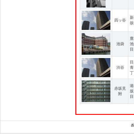
新
四ッ谷
坂
豊
池袋
池
目
目
渋谷
青
丁
港
赤坂見
坂
附
目