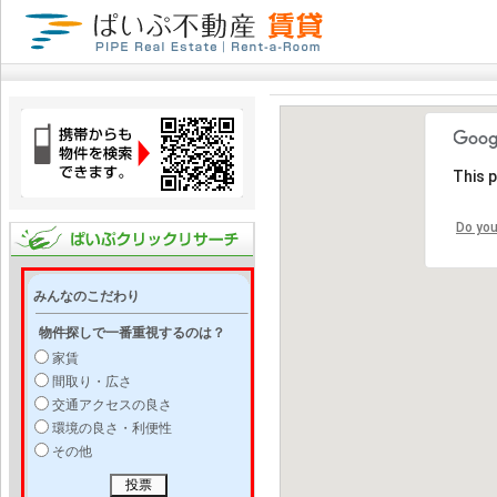
This 
Do you
みんなのこだわり
物件探しで一番重視するのは？
家賃
間取り・広さ
交通アクセスの良さ
環境の良さ・利便性
その他