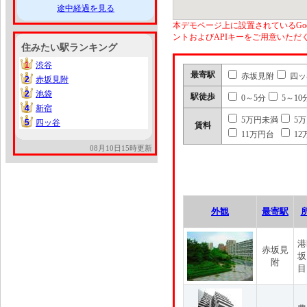
途中経過を見る
本デモページ上に設置されているGoo
ントおよびAPIキーをご用意いた
住みたい駅ランキング
1
渋谷
1
最寄駅
赤坂見附
四ッ
2
赤坂見附
2
2
池袋
2
駅徒歩
0～5分
5～10
4
新宿
4
5万円未満
5
5
四ッ谷
5
賃料
11万円台
12
08月10日15時更新
外観
最寄駅
港
赤坂見
坂
附
目