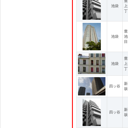
豊
池袋
上
丁
豊
池袋
池
目
豊
池袋
上
丁
新
四ッ谷
坂
新
四ッ谷
坂