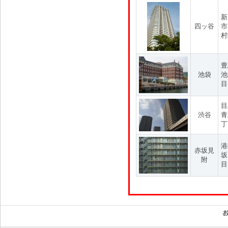
新
四ッ谷
市
村
豊
池袋
池
目
目
渋谷
青
丁
港
赤坂見
坂
附
目