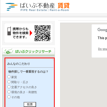
This 
Do you
みんなのこだわり
物件探しで一番重視するのは？
家賃
間取り・広さ
交通アクセスの良さ
環境の良さ・利便性
その他