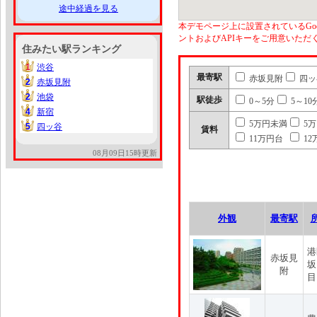
途中経過を見る
本デモページ上に設置されているGoo
ントおよびAPIキーをご用意いた
住みたい駅ランキング
1
渋谷
1
最寄駅
赤坂見附
四ッ
2
赤坂見附
2
2
池袋
2
駅徒歩
0～5分
5～10
4
新宿
4
5万円未満
5
5
四ッ谷
5
賃料
11万円台
12
08月09日15時更新
外観
最寄駅
港
赤坂見
坂
附
目