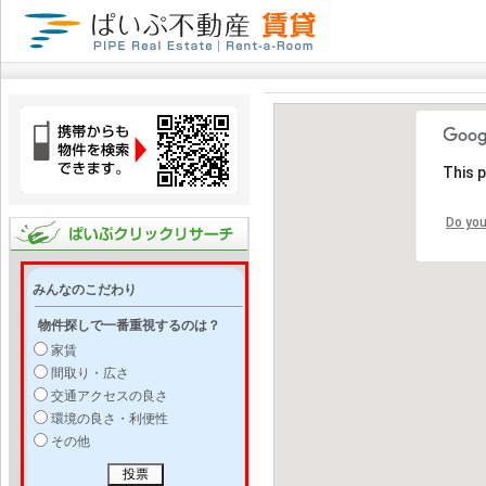
This 
Do you
みんなのこだわり
物件探しで一番重視するのは？
家賃
間取り・広さ
交通アクセスの良さ
環境の良さ・利便性
その他