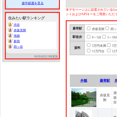
途中経過を見る
本デモページ上に設置されているGoo
ントおよびAPIキーをご用意いた
住みたい駅ランキング
1
渋谷
1
最寄駅
赤坂見附
四ッ
2
赤坂見附
2
2
池袋
2
駅徒歩
0～5分
5～10
4
新宿
4
5万円未満
5
5
四ッ谷
5
賃料
11万円台
12
08月08日15時更新
外観
最寄駅
港
赤坂見
坂
附
目