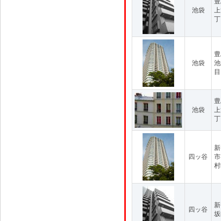
豊
池袋
上
丁
豊
池袋
池
目
豊
池袋
上
丁
新
四ッ谷
市
村
新
四ッ谷
坂