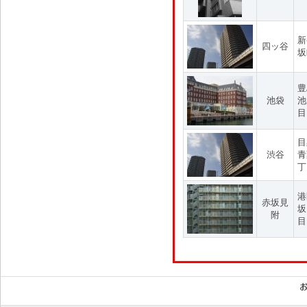
新
四ッ谷
坂
豊
池袋
池
目
目
渋谷
青
丁
港
赤坂見
坂
附
目