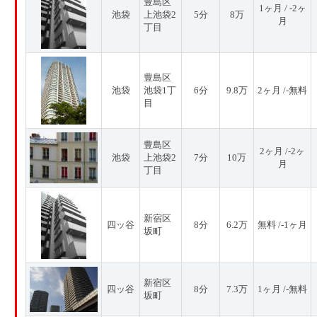
豊島区
1ヶ月 / -2ヶ
池袋
上池袋2
5分
8万
月
丁目
豊島区
池袋
池袋1丁
6分
9.8万
2ヶ月 /-無料
目
豊島区
2ヶ月 /-2ヶ
池袋
上池袋2
7分
10万
月
丁目
新宿区
四ッ谷
8分
6.2万
無料 /-1ヶ月
坂町
新宿区
四ッ谷
8分
7.3万
1ヶ月 /-無料
坂町