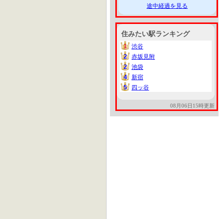
途中経過を見る
住みたい駅ランキング
1
渋谷
1
2
赤坂見附
2
2
池袋
2
4
新宿
4
5
四ッ谷
5
08月06日15時更新