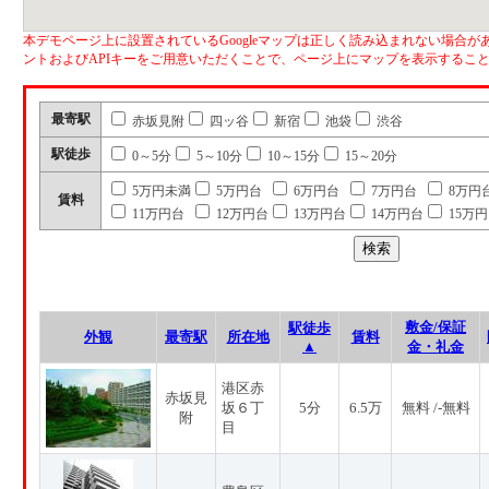
本デモページ上に設置されているGoogleマップは正しく読み込まれない場合があ
ントおよびAPIキーをご用意いただくことで、ページ上にマップを表示するこ
最寄駅
赤坂見附
四ッ谷
新宿
池袋
渋谷
駅徒歩
0～5分
5～10分
10～15分
15～20分
5万円未満
5万円台
6万円台
7万円台
8万円
賃料
11万円台
12万円台
13万円台
14万円台
15万
敷金/保証
駅徒歩
外観
最寄駅
所在地
賃料
▲
金・礼金
港区赤
赤坂見
坂６丁
5分
6.5万
無料 /-無料
附
目