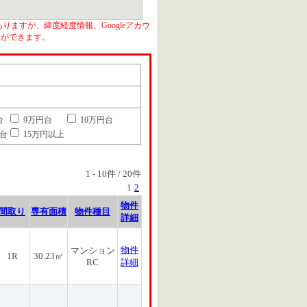
りますが、緯度経度情報、Googleアカウ
とができます。
台
9万円台
10万円台
円台
15万円以上
1
-
10
件 /
20
件
1
2
物件
間取り
専有面積
物件種目
詳細
物件
マンション
1R
30.23㎡
RC
詳細