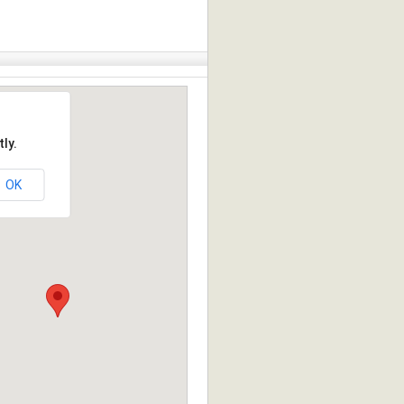
ly.
OK