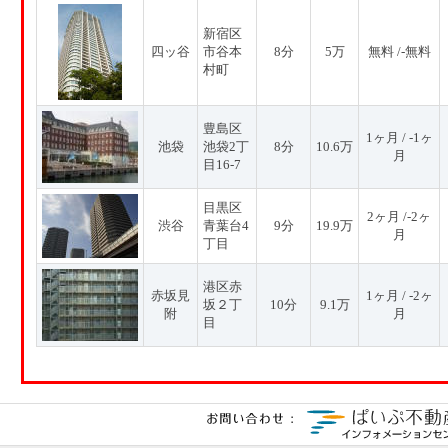
新宿区
四ッ谷
市谷本
8分
5万
無料 /-無料
村町
豊島区
1ヶ月 / -1ヶ
池袋
池袋2丁
8分
10.6万
月
目16-7
目黒区
2ヶ月 /-2ヶ
渋谷
青葉台4
9分
19.9万
月
丁目
港区赤
赤坂見
1ヶ月 / -2ヶ
坂２丁
10分
9.1万
附
月
目