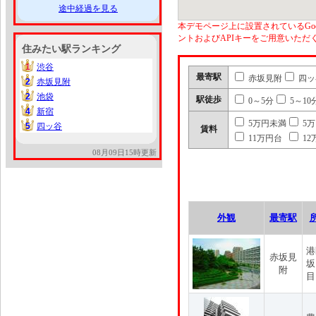
途中経過を見る
本デモページ上に設置されているGoo
ントおよびAPIキーをご用意いた
住みたい駅ランキング
1
渋谷
1
最寄駅
赤坂見附
四ッ
2
赤坂見附
2
2
池袋
2
駅徒歩
0～5分
5～10
4
新宿
4
5万円未満
5
5
四ッ谷
5
賃料
11万円台
12
08月09日15時更新
外観
最寄駅
港
赤坂見
坂
附
目