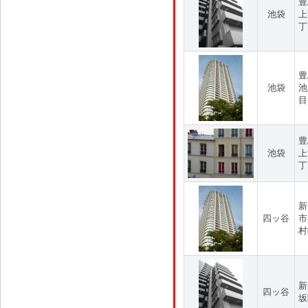
豊
池袋
上
丁
豊
池袋
池
目
豊
池袋
上
丁
新
四ッ谷
市
村
新
四ッ谷
坂