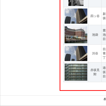
新
四ッ谷
坂
豊
池袋
池
目
目
渋谷
青
丁
港
赤坂見
坂
附
目