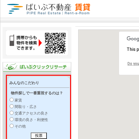
This 
Do you
みんなのこだわり
物件探しで一番重視するのは？
家賃
間取り・広さ
交通アクセスの良さ
環境の良さ・利便性
その他