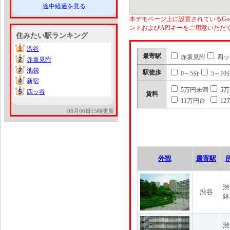
途中経過を見る
本デモページ上に設置されているGoo
ントおよびAPIキーをご用意いた
住みたい駅ランキング
1
渋谷
1
最寄駅
赤坂見附
四ッ
2
赤坂見附
2
2
池袋
2
駅徒歩
0～5分
5～10
4
新宿
4
5万円未満
5
5
四ッ谷
5
賃料
11万円台
12
08月06日15時更新
外観
最寄駅
渋
渋谷
鉢
渋