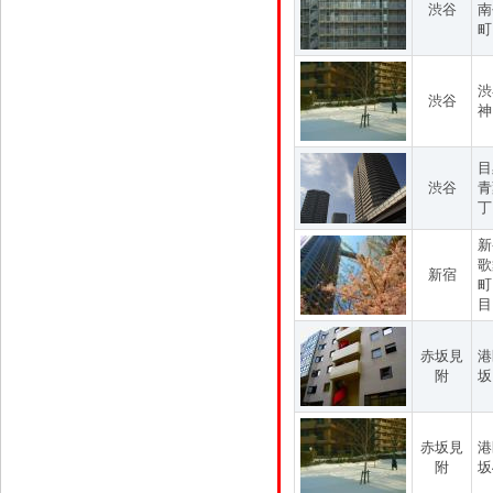
渋谷
南
町
渋
渋谷
神
目
渋谷
青
丁
新
歌
新宿
町
目
赤坂見
港
附
坂
赤坂見
港
附
坂