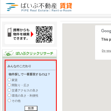
This 
Do you
みんなのこだわり
物件探しで一番重視するのは？
家賃
間取り・広さ
交通アクセスの良さ
環境の良さ・利便性
その他