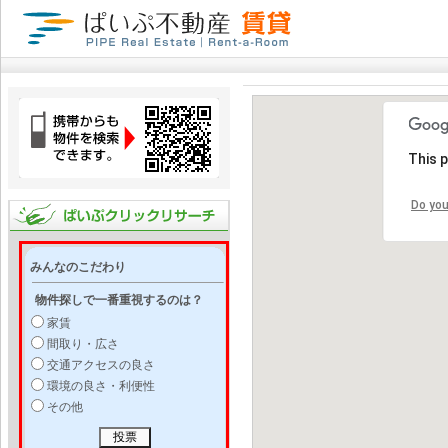
This 
Do you
みんなのこだわり
物件探しで一番重視するのは？
家賃
間取り・広さ
交通アクセスの良さ
環境の良さ・利便性
その他