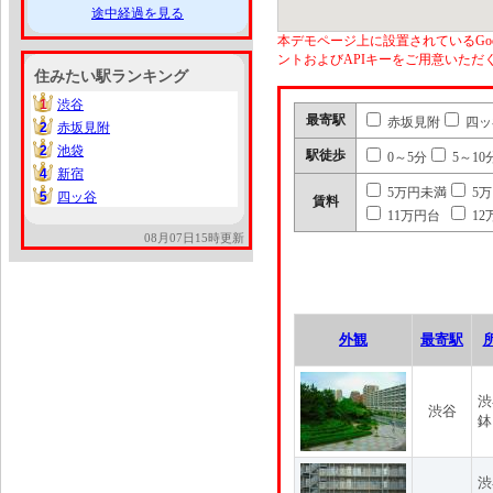
途中経過を見る
本デモページ上に設置されているGoo
ントおよびAPIキーをご用意いた
住みたい駅ランキング
1
渋谷
1
最寄駅
赤坂見附
四ッ
2
赤坂見附
2
2
池袋
2
駅徒歩
0～5分
5～10
4
新宿
4
5万円未満
5
5
四ッ谷
5
賃料
11万円台
12
08月07日15時更新
外観
最寄駅
渋
渋谷
鉢
渋