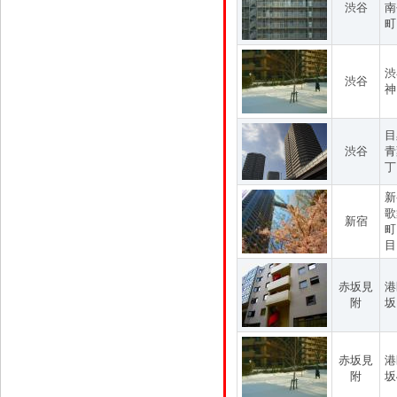
渋谷
南
町
渋
渋谷
神
目
渋谷
青
丁
新
歌
新宿
町
目
赤坂見
港
附
坂
赤坂見
港
附
坂