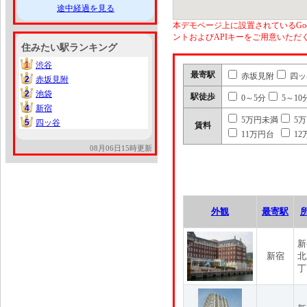
途中経過を見る
本デモページ上に設置されているGoo
ントおよびAPIキーをご用意いた
住みたい駅ランキング
1
渋谷
1
最寄駅
赤坂見附
四ッ
2
赤坂見附
2
2
池袋
2
駅徒歩
0～5分
5～10
4
新宿
4
5万円未満
5
5
四ッ谷
5
賃料
11万円台
12
08月06日15時更新
外観
最寄駅
新
新宿
北
丁