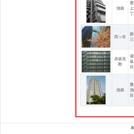
豊
池袋
上
丁
新
四ッ谷
三
港
赤坂見
坂
附
目
豊
池袋
池
目