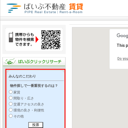
This 
Do you
みんなのこだわり
物件探しで一番重視するのは？
家賃
間取り・広さ
交通アクセスの良さ
環境の良さ・利便性
その他