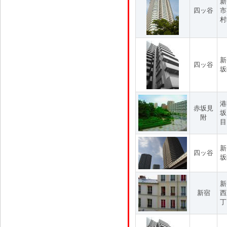
新
四ッ谷
市
村
新
四ッ谷
坂
港
赤坂見
坂
附
目
新
四ッ谷
坂
新
新宿
西
丁