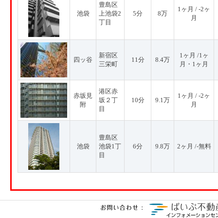
豊島区
1ヶ月 / -2ヶ
池袋
上池袋2
5分
8万
月
丁目
新宿区
1ヶ月 /1ヶ
四ッ谷
11分
8.4万
三栄町
月・1ヶ月
港区赤
赤坂見
1ヶ月 / -2ヶ
坂２丁
10分
9.1万
附
月
目
豊島区
池袋
池袋1丁
6分
9.8万
2ヶ月 /-無料
目