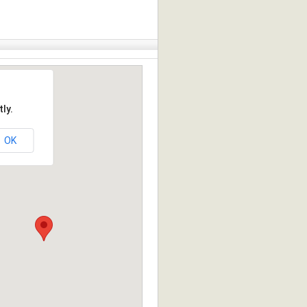
ly.
OK