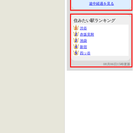
途中経過を見る
住みたい駅ランキング
1
渋谷
1
2
赤坂見附
2
2
池袋
2
4
新宿
4
5
四ッ谷
5
08月06日15時更新