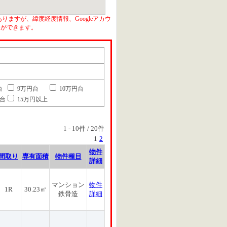
りますが、緯度経度情報、Googleアカウ
とができます。
台
9万円台
10万円台
円台
15万円以上
1
-
10
件 /
20
件
1
2
物件
間取り
専有面積
物件種目
詳細
マンション
物件
1R
30.23㎡
鉄骨造
詳細