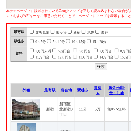
本デモページ上に設置されているGoogleマップは正しく読み込まれない場合があ
ントおよびAPIキーをご用意いただくことで、ページ上にマップを表示するこ
最寄駅
赤坂見附
四ッ谷
新宿
池袋
渋谷
駅徒歩
0～5分
5～10分
10～15分
15～20分
5万円未満
5万円台
6万円台
7万円台
8万円
賃料
11万円台
12万円台
13万円台
14万円台
15万
敷金/保証
賃料
外観
最寄駅
所在地
駅徒歩
▲
金・礼金
新宿区
新宿
北新宿3
11分
5万
無料 /-無料
丁目