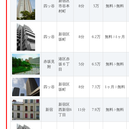
新宿区
四ッ谷
市谷本
8分
5万
無料 /-無料
村町
新宿区
四ッ谷
8分
6.2万
無料 /-1ヶ月
坂町
港区赤
赤坂見
坂６丁
5分
6.5万
無料 /-無料
附
目
新宿区
四ッ谷
8分
7.3万
1ヶ月 /-無料
坂町
新宿区
新宿
西新宿6
11分
7.9万
無料 /-無料
丁目