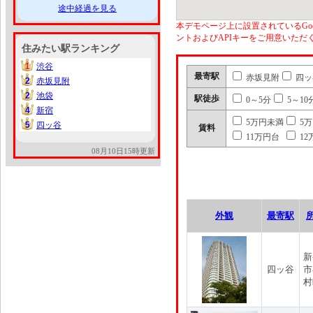
途中経過を見る
本デモページ上に設置されているGoo
ントおよびAPIキーをご用意いた
住みたい駅ランキング
1
渋谷
1
最寄駅
赤坂見附
四ッ
2
赤坂見附
2
2
池袋
2
駅徒歩
0～5分
5～10
4
新宿
4
5万円未満
5
5
四ッ谷
5
賃料
11万円台
12
08月10日15時更新
外観
最寄駅
新
四ッ谷
市
村