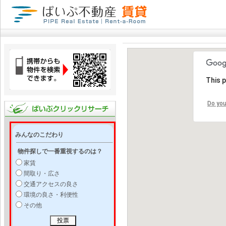
This 
Do you
みんなのこだわり
物件探しで一番重視するのは？
家賃
間取り・広さ
交通アクセスの良さ
環境の良さ・利便性
その他