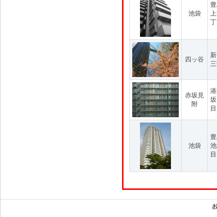
豊
池袋
上
丁
新
四ッ谷
三
港
赤坂見
坂
附
目
豊
池袋
池
目