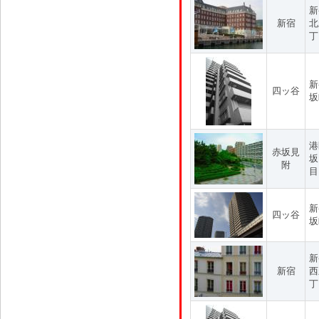
新
新宿
北
丁
新
四ッ谷
坂
港
赤坂見
坂
附
目
新
四ッ谷
坂
新
新宿
西
丁