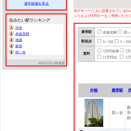
途中経過を見る
本デモページ上に設置されているGoo
ントおよびAPIキーをご用意いた
住みたい駅ランキング
1
渋谷
1
最寄駅
赤坂見附
四ッ
2
赤坂見附
2
2
池袋
2
駅徒歩
0～5分
5～10
4
新宿
4
5万円未満
5
5
四ッ谷
5
賃料
11万円台
12
08月07日15時更新
外観
最寄駅
新
四ッ谷
市
村