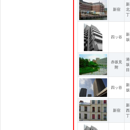
新
新宿
北
丁
新
四ッ谷
坂
港
赤坂見
坂
附
目
新
四ッ谷
坂
新
新宿
西
丁