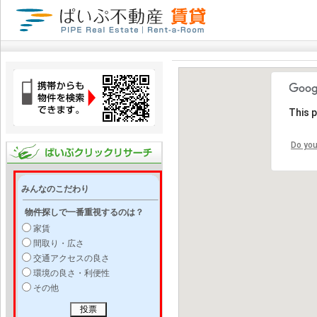
This 
Do you
みんなのこだわり
物件探しで一番重視するのは？
家賃
間取り・広さ
交通アクセスの良さ
環境の良さ・利便性
その他