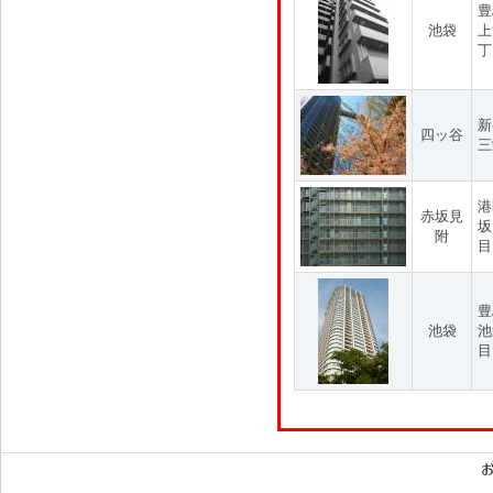
豊
池袋
上
丁
新
四ッ谷
三
港
赤坂見
坂
附
目
豊
池袋
池
目