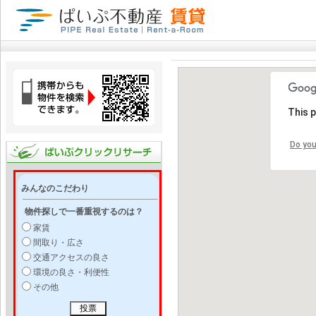
This 
Do you
みんなのこだわり
物件探しで一番重視するのは？
家賃
間取り・広さ
交通アクセスの良さ
環境の良さ・利便性
その他