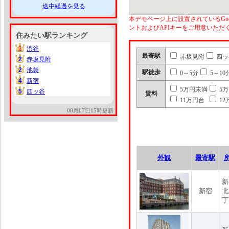
途中経過を見る
本デモページ上に設置されているGoo
ントおよびAPIキーをご用意いた
住みたい駅ランキング
1
渋谷
1
最寄駅
赤坂見附
四ッ
2
赤坂見附
2
2
池袋
2
駅徒歩
0～5分
5～10
4
新宿
4
5万円未満
5
5
四ッ谷
5
賃料
11万円台
12
08月07日15時更新
外観
最寄駅
新
新宿
北
丁