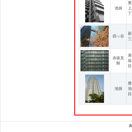
豊
池袋
上
丁
新
四ッ谷
三
港
赤坂見
坂
附
目
豊
池袋
池
目