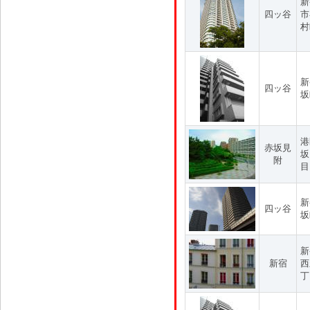
新
四ッ谷
市
村
新
四ッ谷
坂
港
赤坂見
坂
附
目
新
四ッ谷
坂
新
新宿
西
丁