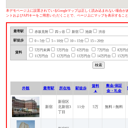
本デモページ上に設置されているGoogleマップは正しく読み込まれない場合があ
ントおよびAPIキーをご用意いただくことで、ページ上にマップを表示するこ
最寄駅
赤坂見附
四ッ谷
新宿
池袋
渋谷
駅徒歩
0～5分
5～10分
10～15分
15～20分
5万円未満
5万円台
6万円台
7万円台
8万円
賃料
11万円台
12万円台
13万円台
14万円台
15万
敷金/保証
賃料
外観
最寄駅
所在地
駅徒歩
▲
金・礼金
新宿区
新宿
北新宿3
11分
5万
無料 /-無料
丁目