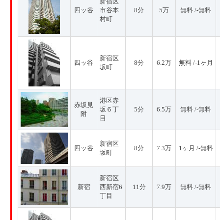
新宿区
四ッ谷
市谷本
8分
5万
無料 /-無料
村町
新宿区
四ッ谷
8分
6.2万
無料 /-1ヶ月
坂町
港区赤
赤坂見
坂６丁
5分
6.5万
無料 /-無料
附
目
新宿区
四ッ谷
8分
7.3万
1ヶ月 /-無料
坂町
新宿区
新宿
西新宿6
11分
7.9万
無料 /-無料
丁目