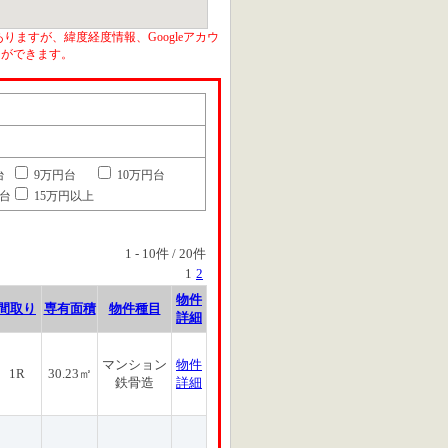
りますが、緯度経度情報、Googleアカウ
とができます。
台
9万円台
10万円台
円台
15万円以上
1
-
10
件 /
20
件
1
2
物件
間取り
専有面積
物件種目
詳細
マンション
物件
1R
30.23㎡
鉄骨造
詳細