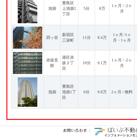
豊島区
1ヶ月 / -2ヶ
池袋
上池袋2
5分
8万
月
丁目
新宿区
1ヶ月 /1ヶ
四ッ谷
11分
8.4万
三栄町
月・1ヶ月
港区赤
赤坂見
1ヶ月 / -2ヶ
坂２丁
10分
9.1万
附
月
目
豊島区
池袋
池袋1丁
6分
9.8万
2ヶ月 /-無料
目