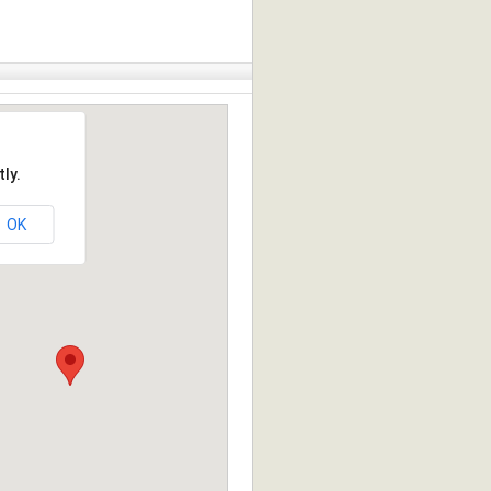
ly.
OK