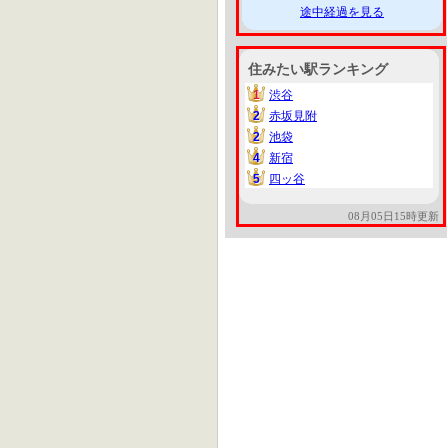
途中経過を見る
住みたい駅ランキング
1
渋谷
1
2
赤坂見附
2
2
池袋
2
4
新宿
4
5
四ッ谷
5
08月05日15時更新