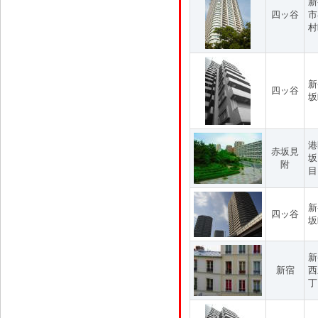
新
四ッ谷
市
村
新
四ッ谷
坂
港
赤坂見
坂
附
目
新
四ッ谷
坂
新
新宿
西
丁