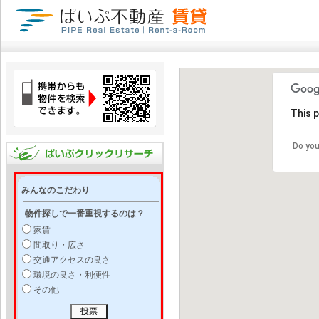
This 
Do you
みんなのこだわり
物件探しで一番重視するのは？
家賃
間取り・広さ
交通アクセスの良さ
環境の良さ・利便性
その他