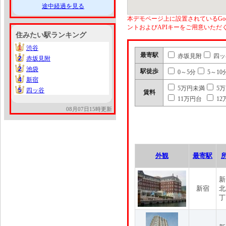
途中経過を見る
本デモページ上に設置されているGoo
ントおよびAPIキーをご用意いた
住みたい駅ランキング
1
渋谷
1
最寄駅
赤坂見附
四ッ
2
赤坂見附
2
2
池袋
2
駅徒歩
0～5分
5～10
4
新宿
4
5万円未満
5
5
四ッ谷
5
賃料
11万円台
12
08月07日15時更新
外観
最寄駅
新
新宿
北
丁