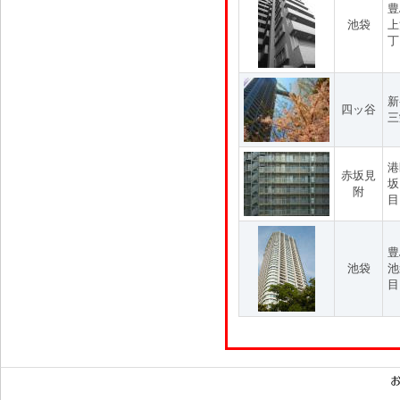
豊
池袋
上
丁
新
四ッ谷
三
港
赤坂見
坂
附
目
豊
池袋
池
目