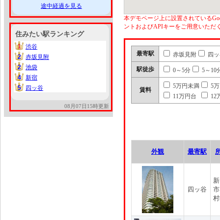
途中経過を見る
本デモページ上に設置されているGoo
ントおよびAPIキーをご用意いた
住みたい駅ランキング
1
渋谷
1
最寄駅
赤坂見附
四ッ
2
赤坂見附
2
2
池袋
2
駅徒歩
0～5分
5～10
4
新宿
4
5万円未満
5
5
四ッ谷
5
賃料
11万円台
12
08月07日15時更新
外観
最寄駅
新
四ッ谷
市
村