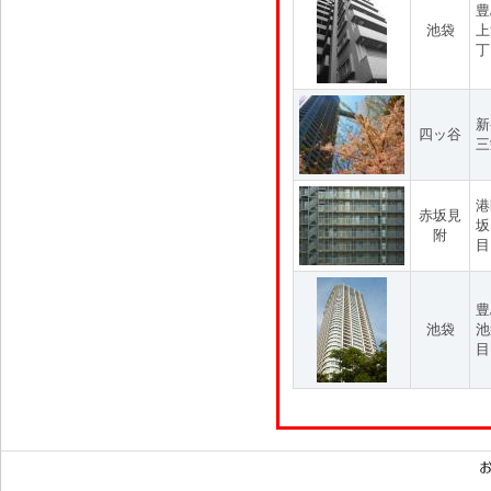
豊
池袋
上
丁
新
四ッ谷
三
港
赤坂見
坂
附
目
豊
池袋
池
目