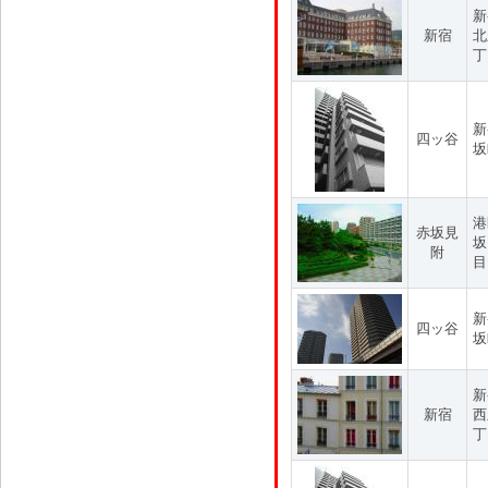
新
新宿
北
丁
新
四ッ谷
坂
港
赤坂見
坂
附
目
新
四ッ谷
坂
新
新宿
西
丁