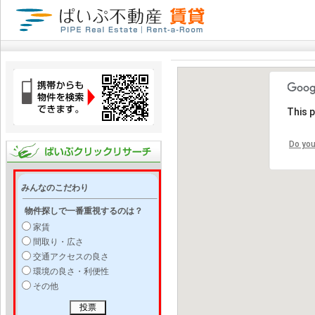
This 
Do you
みんなのこだわり
物件探しで一番重視するのは？
家賃
間取り・広さ
交通アクセスの良さ
環境の良さ・利便性
その他