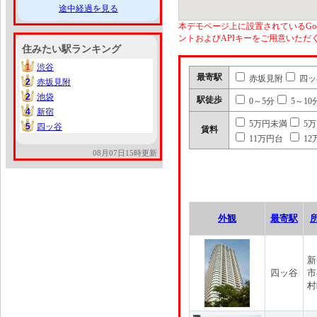
途中経過を見る
本デモページ上に設置されているGoo
ントおよびAPIキーをご用意いた
住みたい駅ランキング
1
渋谷
1
最寄駅
赤坂見附
四ッ
2
赤坂見附
2
2
池袋
2
駅徒歩
0～5分
5～10
4
新宿
4
5万円未満
5
5
四ッ谷
5
賃料
11万円台
12
08月07日15時更新
外観
最寄駅
新
四ッ谷
市
村