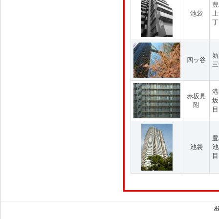
豊
池袋
上
丁
新
四ッ谷
三
港
赤坂見
坂
附
目
豊
池袋
池
目