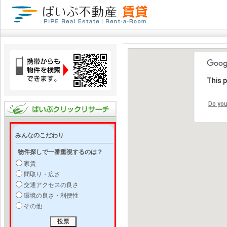
This 
Do you
みんなのこだわり
物件探しで一番重視するのは？
家賃
間取り・広さ
交通アクセスの良さ
環境の良さ・利便性
その他