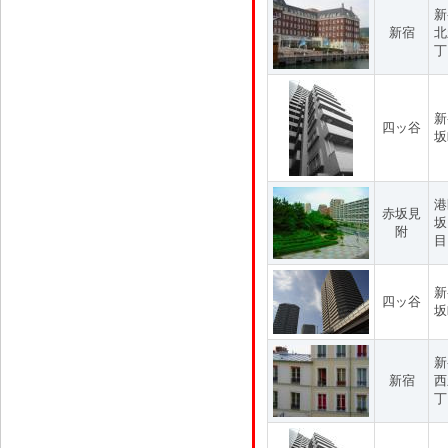
新
新宿
北
丁
新
四ッ谷
坂
港
赤坂見
坂
附
目
新
四ッ谷
坂
新
新宿
西
丁