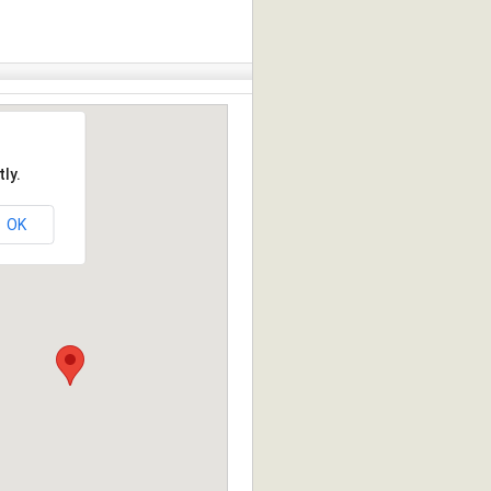
ly.
OK