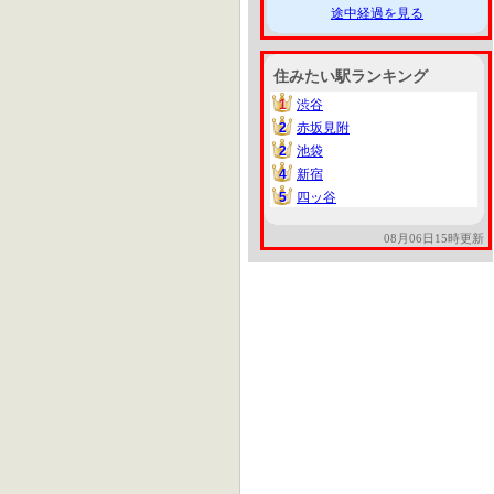
途中経過を見る
住みたい駅ランキング
1
渋谷
1
2
赤坂見附
2
2
池袋
2
4
新宿
4
5
四ッ谷
5
08月06日15時更新