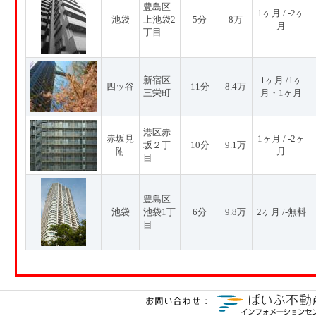
豊島区
1ヶ月 / -2ヶ
池袋
上池袋2
5分
8万
月
丁目
新宿区
1ヶ月 /1ヶ
四ッ谷
11分
8.4万
三栄町
月・1ヶ月
港区赤
赤坂見
1ヶ月 / -2ヶ
坂２丁
10分
9.1万
附
月
目
豊島区
池袋
池袋1丁
6分
9.8万
2ヶ月 /-無料
目