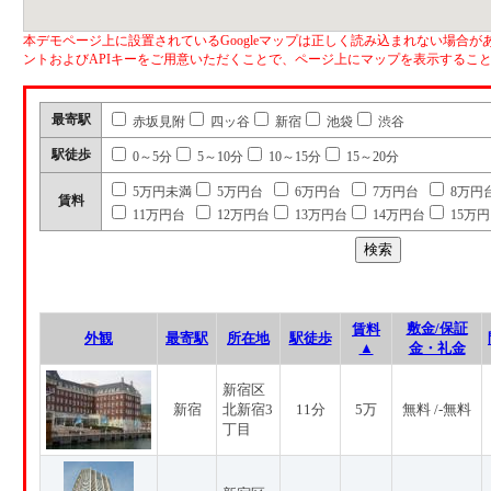
本デモページ上に設置されているGoogleマップは正しく読み込まれない場合があ
ントおよびAPIキーをご用意いただくことで、ページ上にマップを表示するこ
最寄駅
赤坂見附
四ッ谷
新宿
池袋
渋谷
駅徒歩
0～5分
5～10分
10～15分
15～20分
5万円未満
5万円台
6万円台
7万円台
8万円
賃料
11万円台
12万円台
13万円台
14万円台
15万
敷金/保証
賃料
外観
最寄駅
所在地
駅徒歩
▲
金・礼金
新宿区
新宿
北新宿3
11分
5万
無料 /-無料
丁目