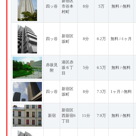
新宿区
四ッ谷
市谷本
8分
5万
無料 /-無料
村町
新宿区
四ッ谷
8分
6.2万
無料 /-1ヶ月
坂町
港区赤
赤坂見
坂６丁
5分
6.5万
無料 /-無料
附
目
新宿区
四ッ谷
8分
7.3万
1ヶ月 /-無料
坂町
新宿区
新宿
西新宿6
11分
7.9万
無料 /-無料
丁目