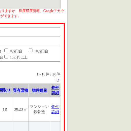
りますが、緯度経度情報、Googleアカウ
とができます。
台
9万円台
10万円台
円台
15万円以上
1
-
10
件 /
20
件
1
2
物件
間取り
専有面積
物件種目
詳細
マンション
物件
1R
30.23㎡
鉄骨造
詳細