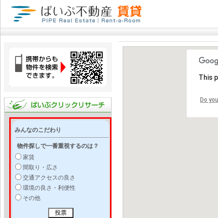
This 
Do you
みんなのこだわり
物件探しで一番重視するのは？
家賃
間取り・広さ
交通アクセスの良さ
環境の良さ・利便性
その他