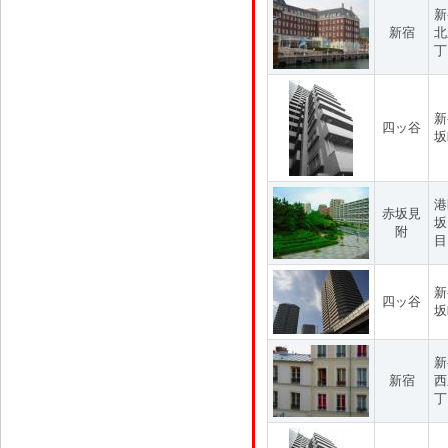
新
新宿
北
丁
新
四ッ谷
坂
港
赤坂見
坂
附
目
新
四ッ谷
坂
新
新宿
西
丁