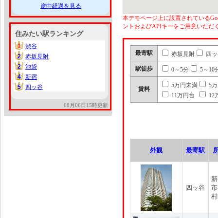
途中経過を見る
本デモページ上に設置されているGoo
ントおよびAPIキーをご用意いた
住みたい駅ランキング
1
渋谷
1
最寄駅
赤坂見附
四ッ
2
赤坂見附
2
2
池袋
2
駅徒歩
0～5分
5～10
4
新宿
4
5万円未満
5
5
四ッ谷
5
賃料
11万円台
12
08月06日15時更新
外観
最寄駅
新
四ッ谷
市
村