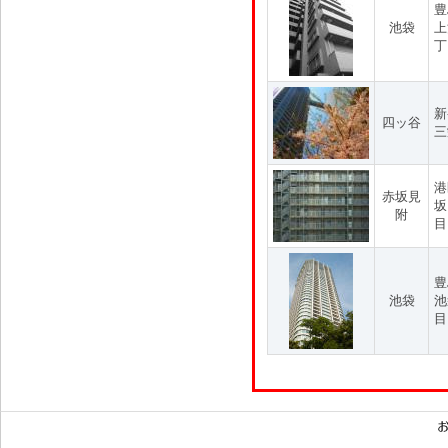
豊
池袋
上
丁
新
四ッ谷
三
港
赤坂見
坂
附
目
豊
池袋
池
目