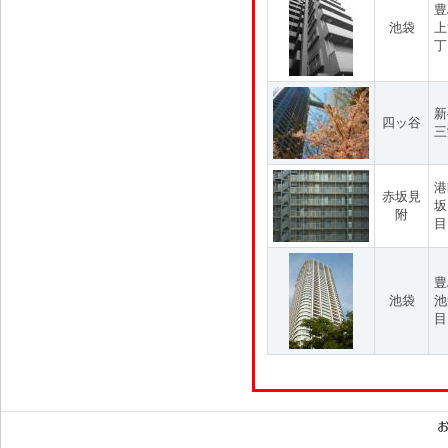
豊
池袋
上
丁
新
四ッ谷
三
港
赤坂見
坂
附
目
豊
池袋
池
目