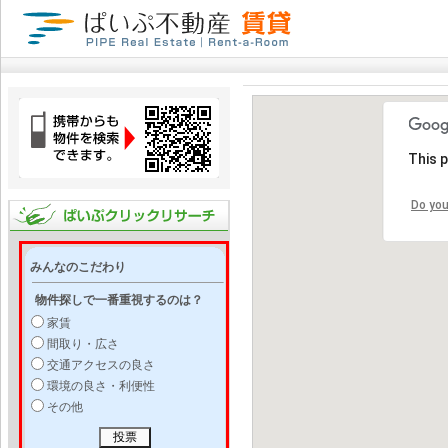
This 
Do you
みんなのこだわり
物件探しで一番重視するのは？
家賃
間取り・広さ
交通アクセスの良さ
環境の良さ・利便性
その他