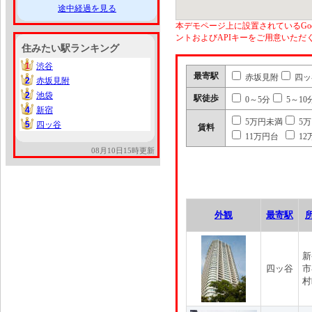
途中経過を見る
本デモページ上に設置されているGoo
ントおよびAPIキーをご用意いた
住みたい駅ランキング
1
渋谷
1
最寄駅
赤坂見附
四ッ
2
赤坂見附
2
2
池袋
2
駅徒歩
0～5分
5～10
4
新宿
4
5万円未満
5
5
四ッ谷
5
賃料
11万円台
12
08月10日15時更新
外観
最寄駅
新
四ッ谷
市
村