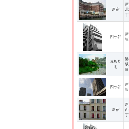
新
新宿
北
丁
新
四ッ谷
坂
港
赤坂見
坂
附
目
新
四ッ谷
坂
新
新宿
西
丁