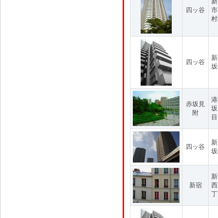
新
四ッ谷
市
村
新
四ッ谷
坂
港
赤坂見
坂
附
目
新
四ッ谷
坂
新
新宿
西
丁