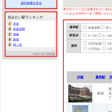
途中経過を見る
本デモページ上に設置されているGoo
ントおよびAPIキーをご用意いた
住みたい駅ランキング
1
渋谷
1
最寄駅
赤坂見附
四ッ
2
赤坂見附
2
2
池袋
2
駅徒歩
0～5分
5～10
4
新宿
4
5万円未満
5
5
四ッ谷
5
賃料
11万円台
12
08月07日15時更新
外観
最寄駅
新
新宿
北
丁