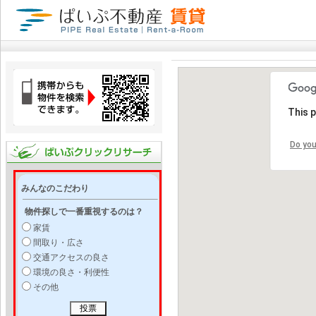
This 
Do you
みんなのこだわり
物件探しで一番重視するのは？
家賃
間取り・広さ
交通アクセスの良さ
環境の良さ・利便性
その他