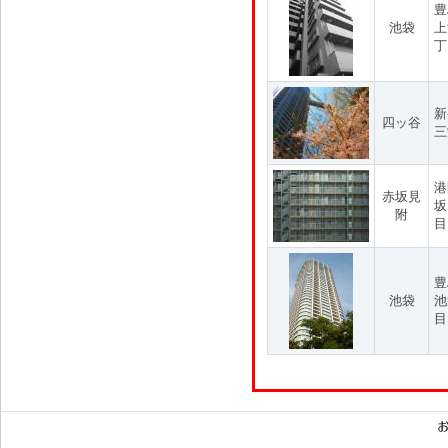
豊
池袋
上
丁
新
四ッ谷
三
港
赤坂見
坂
附
目
豊
池袋
池
目