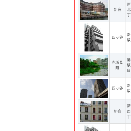
新
新宿
北
丁
新
四ッ谷
坂
港
赤坂見
坂
附
目
新
四ッ谷
坂
新
新宿
西
丁