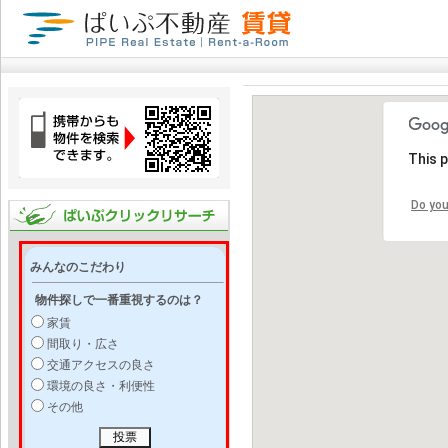
This 
Do you
みんなのこだわり
物件探しで一番重視するのは？
家賃
間取り・広さ
交通アクセスの良さ
環境の良さ・利便性
その他