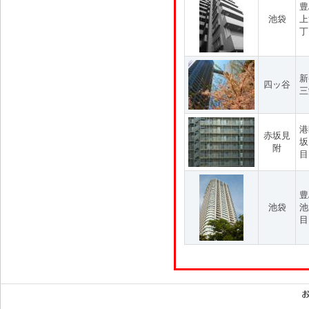
豊
池袋
上
丁
新
四ッ谷
三
港
赤坂見
坂
附
目
豊
池袋
池
目