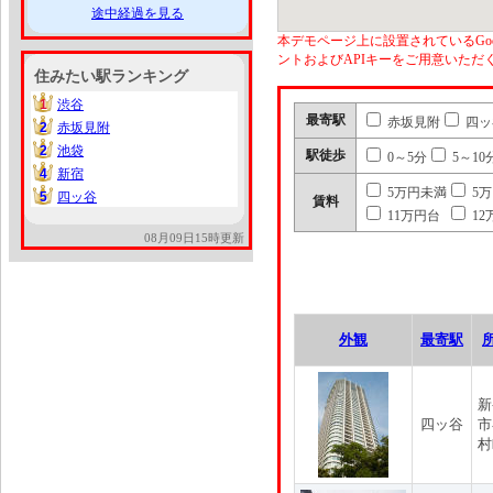
途中経過を見る
本デモページ上に設置されているGoo
ントおよびAPIキーをご用意いた
住みたい駅ランキング
1
渋谷
1
最寄駅
赤坂見附
四ッ
2
赤坂見附
2
2
池袋
2
駅徒歩
0～5分
5～10
4
新宿
4
5万円未満
5
5
四ッ谷
5
賃料
11万円台
12
08月09日15時更新
外観
最寄駅
新
四ッ谷
市
村