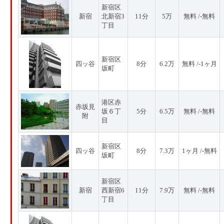
新宿区
新宿
北新宿3
11分
5万
無料 /-無料
丁目
新宿区
四ッ谷
8分
6.2万
無料 /-1ヶ月
坂町
港区赤
赤坂見
坂６丁
5分
6.5万
無料 /-無料
附
目
新宿区
四ッ谷
8分
7.3万
1ヶ月 /-無料
坂町
新宿区
新宿
西新宿6
11分
7.9万
無料 /-無料
丁目