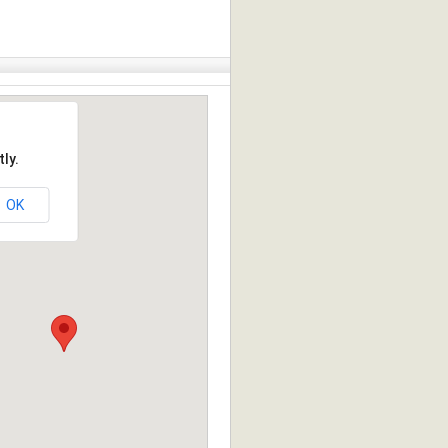
ly.
OK