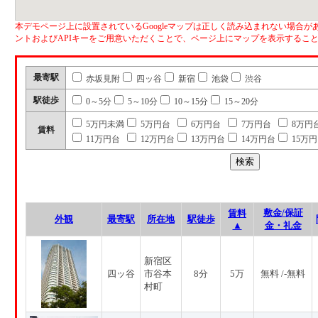
本デモページ上に設置されているGoogleマップは正しく読み込まれない場合があ
ントおよびAPIキーをご用意いただくことで、ページ上にマップを表示するこ
最寄駅
赤坂見附
四ッ谷
新宿
池袋
渋谷
駅徒歩
0～5分
5～10分
10～15分
15～20分
5万円未満
5万円台
6万円台
7万円台
8万円
賃料
11万円台
12万円台
13万円台
14万円台
15万
敷金/保証
賃料
外観
最寄駅
所在地
駅徒歩
▲
金・礼金
新宿区
四ッ谷
市谷本
8分
5万
無料 /-無料
村町