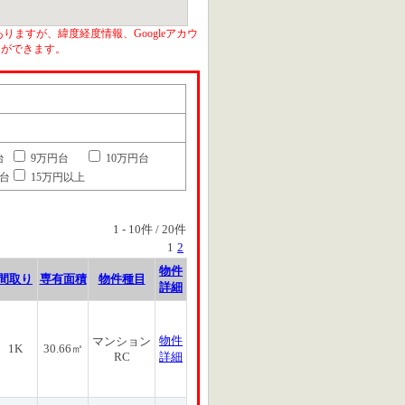
りますが、緯度経度情報、Googleアカウ
とができます。
台
9万円台
10万円台
円台
15万円以上
1
-
10
件 /
20
件
1
2
物件
間取り
専有面積
物件種目
詳細
物件
マンション
1K
30.66㎡
RC
詳細