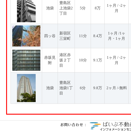
豊島区
1ヶ月 / -2ヶ
池袋
上池袋2
5分
8万
月
丁目
新宿区
1ヶ月 /1ヶ
四ッ谷
11分
8.4万
三栄町
月・1ヶ月
港区赤
赤坂見
1ヶ月 / -2ヶ
坂２丁
10分
9.1万
附
月
目
豊島区
池袋
池袋1丁
6分
9.8万
2ヶ月 /-無料
目