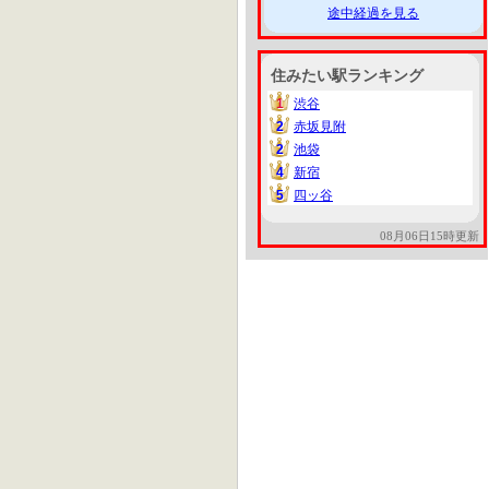
途中経過を見る
住みたい駅ランキング
1
渋谷
1
2
赤坂見附
2
2
池袋
2
4
新宿
4
5
四ッ谷
5
08月06日15時更新