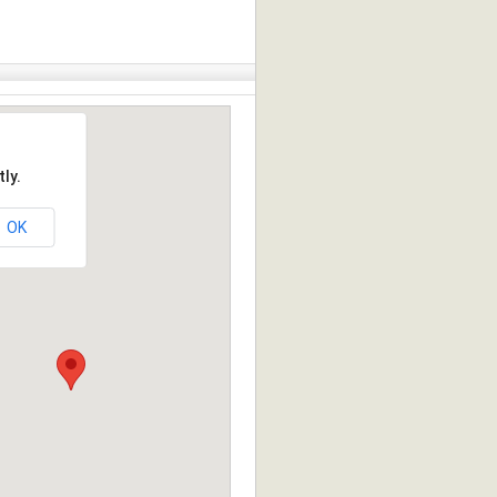
ly.
OK