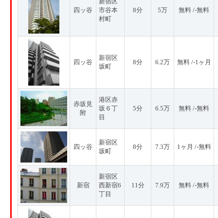
新宿区
四ッ谷
市谷本
8分
5万
無料 /-無料
村町
新宿区
四ッ谷
8分
6.2万
無料 /-1ヶ月
坂町
港区赤
赤坂見
坂６丁
5分
6.5万
無料 /-無料
附
目
新宿区
四ッ谷
8分
7.3万
1ヶ月 /-無料
坂町
新宿区
新宿
西新宿6
11分
7.9万
無料 /-無料
丁目