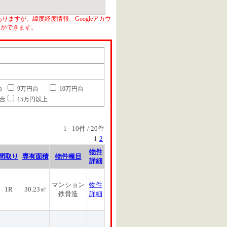
りますが、緯度経度情報、Googleアカウ
とができます。
台
9万円台
10万円台
円台
15万円以上
1
-
10
件 /
20
件
1
2
物件
間取り
専有面積
物件種目
詳細
マンション
物件
1R
30.23㎡
鉄骨造
詳細