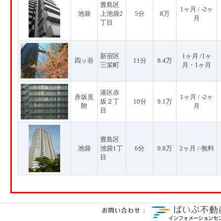
豊島区
1ヶ月 / -2ヶ
池袋
上池袋2
5分
8万
月
丁目
新宿区
1ヶ月 /1ヶ
四ッ谷
11分
8.4万
三栄町
月・1ヶ月
港区赤
赤坂見
1ヶ月 / -2ヶ
坂２丁
10分
9.1万
附
月
目
豊島区
池袋
池袋1丁
6分
9.8万
2ヶ月 /-無料
目