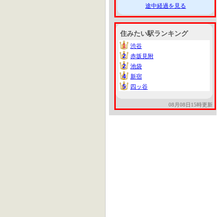
途中経過を見る
住みたい駅ランキング
1
渋谷
1
2
赤坂見附
2
2
池袋
2
4
新宿
4
5
四ッ谷
5
08月08日15時更新