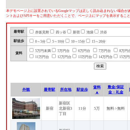
本デモページ上に設置されているGoogleマップは正しく読み込まれない場合があ
ントおよびAPIキーをご用意いただくことで、ページ上にマップを表示するこ
最寄駅
赤坂見附
四ッ谷
新宿
池袋
渋谷
駅徒歩
0～5分
5～10分
10～15分
15～20分
5万円未満
5万円台
6万円台
7万円台
8万円
賃料
11万円台
12万円台
13万円台
14万円台
15万
敷金/保証
賃料
外観
最寄駅
所在地
駅徒歩
▲
金・礼金
新宿区
新宿
北新宿3
11分
5万
無料 /-無料
丁目