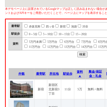
本デモページ上に設置されているGoogleマップは正しく読み込まれない場合があ
ントおよびAPIキーをご用意いただくことで、ページ上にマップを表示するこ
最寄駅
赤坂見附
四ッ谷
新宿
池袋
渋谷
駅徒歩
0～5分
5～10分
10～15分
15～20分
5万円未満
5万円台
6万円台
7万円台
8万円
賃料
11万円台
12万円台
13万円台
14万円台
15万
敷金/保証
賃料
外観
最寄駅
所在地
駅徒歩
▲
金・礼金
新宿区
新宿
北新宿3
11分
5万
無料 /-無料
丁目