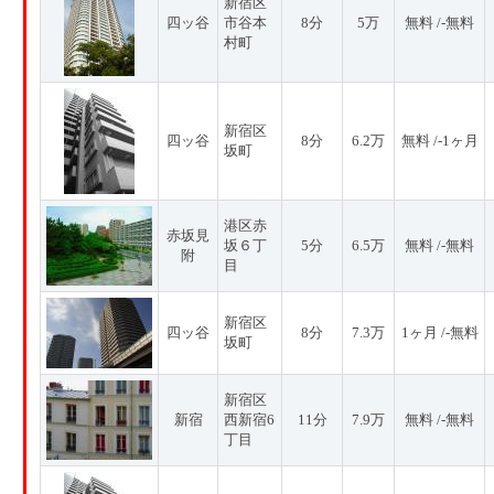
新宿区
四ッ谷
市谷本
8分
5万
無料 /-無料
村町
新宿区
四ッ谷
8分
6.2万
無料 /-1ヶ月
坂町
港区赤
赤坂見
坂６丁
5分
6.5万
無料 /-無料
附
目
新宿区
四ッ谷
8分
7.3万
1ヶ月 /-無料
坂町
新宿区
新宿
西新宿6
11分
7.9万
無料 /-無料
丁目