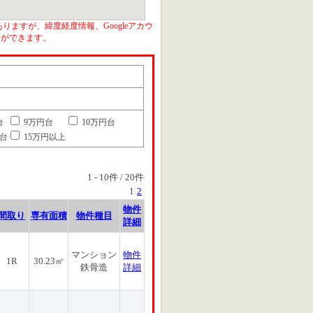
りますが、緯度経度情報、Googleアカウ
とができます。
台
9万円台
10万円台
円台
15万円以上
1
-
10
件 /
20
件
1
2
物件
間取り
専有面積
物件種目
詳細
マンション
物件
1R
30.23㎡
鉄骨造
詳細