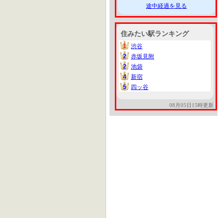
途中経過を見る
住みたい駅ランキング
1
渋谷
1
2
赤坂見附
2
2
池袋
2
4
新宿
4
5
四ッ谷
5
08月05日15時更新