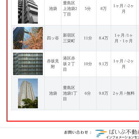
豊島区
1ヶ月 / -2ヶ
池袋
上池袋2
5分
8万
月
丁目
新宿区
1ヶ月 /1ヶ
四ッ谷
11分
8.4万
三栄町
月・1ヶ月
港区赤
赤坂見
1ヶ月 / -2ヶ
坂２丁
10分
9.1万
附
月
目
豊島区
池袋
池袋1丁
6分
9.8万
2ヶ月 /-無料
目