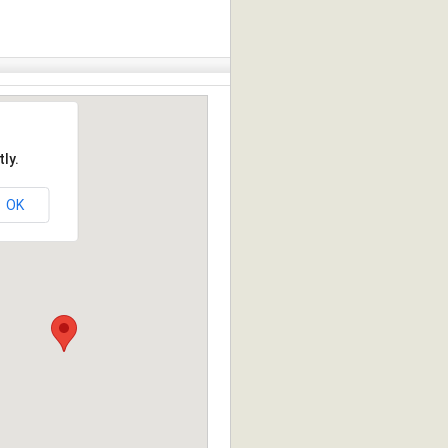
ly.
OK