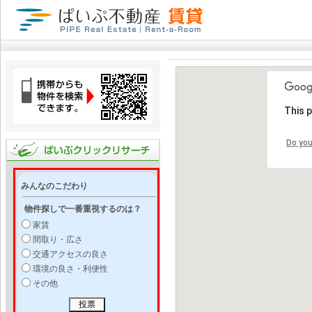
This 
Do you
みんなのこだわり
物件探しで一番重視するのは？
家賃
間取り・広さ
交通アクセスの良さ
環境の良さ・利便性
その他