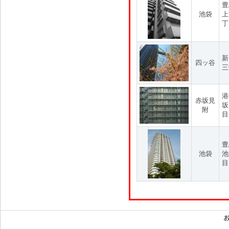
豊
池袋
上
丁
新
四ッ谷
三
港
赤坂見
坂
附
目
豊
池袋
池
目