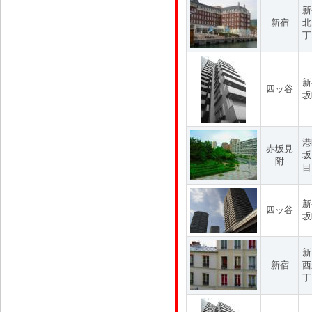
新
新宿
北
丁
新
四ッ谷
坂
港
赤坂見
坂
附
目
新
四ッ谷
坂
新
新宿
西
丁