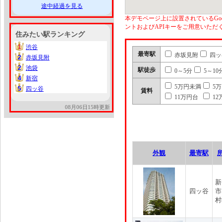
途中経過を見る
本デモページ上に設置されているGoo
ントおよびAPIキーをご用意いた
住みたい駅ランキング
1
渋谷
1
最寄駅
赤坂見附
四ッ
2
赤坂見附
2
2
池袋
2
駅徒歩
0～5分
5～10
4
新宿
4
5万円未満
5
5
四ッ谷
5
賃料
11万円台
12
08月06日15時更新
外観
最寄駅
新
四ッ谷
市
村