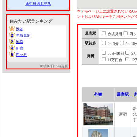
途中経過を見る
本デモページ上に設置されているGoo
ントおよびAPIキーをご用意いた
住みたい駅ランキング
1
渋谷
1
最寄駅
赤坂見附
四ッ
2
赤坂見附
2
2
池袋
2
駅徒歩
0～5分
5～10
4
新宿
4
5万円未満
5
5
四ッ谷
5
賃料
11万円台
12
08月07日15時更新
外観
最寄駅
新
新宿
北
丁