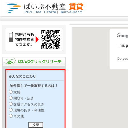
This 
Do you
みんなのこだわり
物件探しで一番重視するのは？
家賃
間取り・広さ
交通アクセスの良さ
環境の良さ・利便性
その他