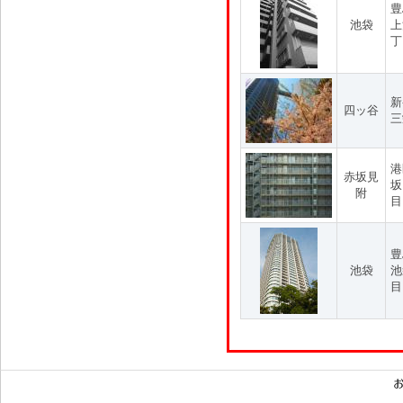
豊
池袋
上
丁
新
四ッ谷
三
港
赤坂見
坂
附
目
豊
池袋
池
目