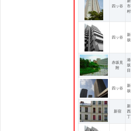
新
四ッ谷
市
村
新
四ッ谷
坂
港
赤坂見
坂
附
目
新
四ッ谷
坂
新
新宿
西
丁