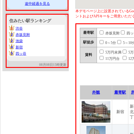
途中経過を見る
本デモページ上に設置されているGoo
ントおよびAPIキーをご用意いた
住みたい駅ランキング
1
渋谷
1
最寄駅
赤坂見附
四ッ
2
赤坂見附
2
2
池袋
2
駅徒歩
0～5分
5～10
4
新宿
4
5万円未満
5
5
四ッ谷
5
賃料
11万円台
12
08月08日15時更新
外観
最寄駅
新
新宿
北
丁