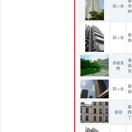
新
四ッ谷
市
村
新
四ッ谷
坂
港
赤坂見
坂
附
目
新
四ッ谷
坂
新
新宿
西
丁