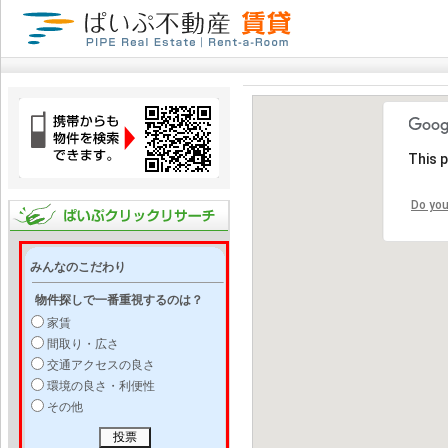
This 
Do you
みんなのこだわり
物件探しで一番重視するのは？
家賃
間取り・広さ
交通アクセスの良さ
環境の良さ・利便性
その他