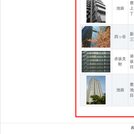
豊
池袋
上
丁
新
四ッ谷
三
港
赤坂見
坂
附
目
豊
池袋
池
目