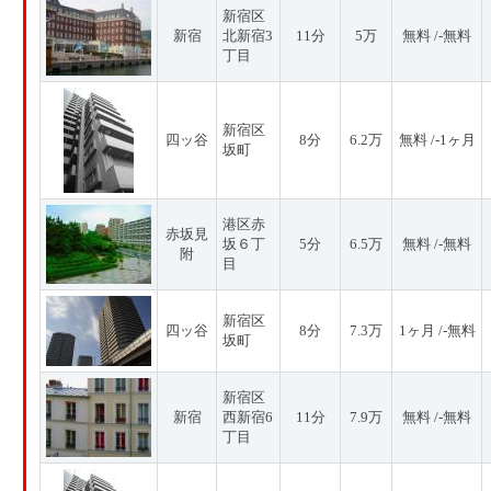
新宿区
新宿
北新宿3
11分
5万
無料 /-無料
丁目
新宿区
四ッ谷
8分
6.2万
無料 /-1ヶ月
坂町
港区赤
赤坂見
坂６丁
5分
6.5万
無料 /-無料
附
目
新宿区
四ッ谷
8分
7.3万
1ヶ月 /-無料
坂町
新宿区
新宿
西新宿6
11分
7.9万
無料 /-無料
丁目