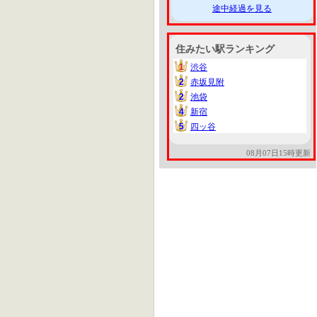
途中経過を見る
住みたい駅ランキング
1
渋谷
1
2
赤坂見附
2
2
池袋
2
4
新宿
4
5
四ッ谷
5
08月07日15時更新