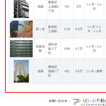
豊島区
1ヶ月 / -2ヶ
池袋
上池袋2
5分
8万
月
丁目
新宿区
1ヶ月 /1ヶ
四ッ谷
11分
8.4万
三栄町
月・1ヶ月
港区赤
赤坂見
1ヶ月 / -2ヶ
坂２丁
10分
9.1万
附
月
目
豊島区
池袋
池袋1丁
6分
9.8万
2ヶ月 /-無料
目