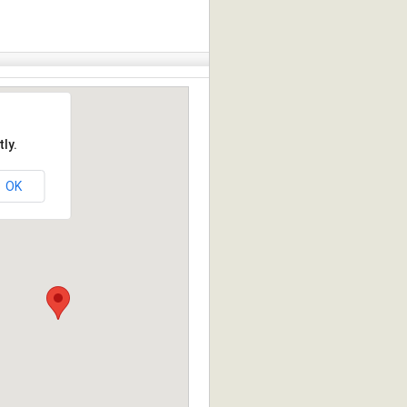
ly.
OK