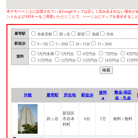
本デモページ上に設置されているGoogleマップは正しく読み込まれない場合があ
ントおよびAPIキーをご用意いただくことで、ページ上にマップを表示するこ
最寄駅
赤坂見附
四ッ谷
新宿
池袋
渋谷
駅徒歩
0～5分
5～10分
10～15分
15～20分
5万円未満
5万円台
6万円台
7万円台
8万円
賃料
11万円台
12万円台
13万円台
14万円台
15万
敷金/保証
賃料
外観
最寄駅
所在地
駅徒歩
▲
金・礼金
新宿区
四ッ谷
市谷本
8分
5万
無料 /-無料
村町