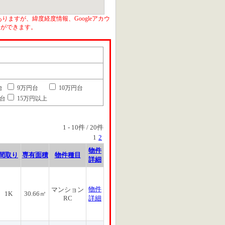
りますが、緯度経度情報、Googleアカウ
とができます。
台
9万円台
10万円台
円台
15万円以上
1
-
10
件 /
20
件
1
2
物件
間取り
専有面積
物件種目
詳細
物件
マンション
1K
30.66㎡
RC
詳細