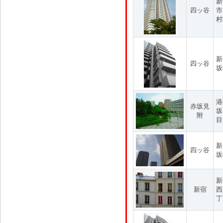
新
四ッ谷
市
村
新
四ッ谷
坂
港
赤坂見
坂
附
目
新
四ッ谷
坂
新
新宿
西
丁