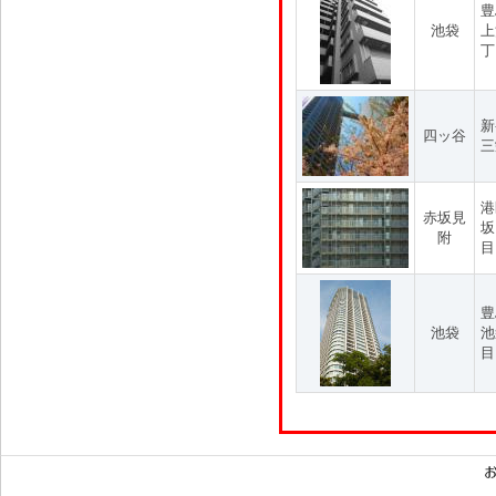
豊
池袋
上
丁
新
四ッ谷
三
港
赤坂見
坂
附
目
豊
池袋
池
目