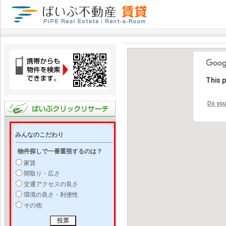
This 
Do you
みんなのこだわり
物件探しで一番重視するのは？
家賃
間取り・広さ
交通アクセスの良さ
環境の良さ・利便性
その他