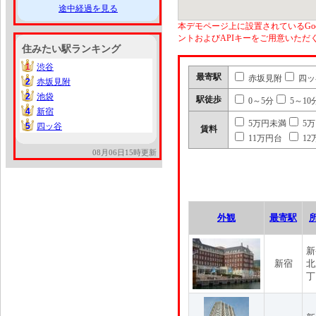
途中経過を見る
本デモページ上に設置されているGoo
ントおよびAPIキーをご用意いた
住みたい駅ランキング
1
渋谷
1
最寄駅
赤坂見附
四ッ
2
赤坂見附
2
2
池袋
2
駅徒歩
0～5分
5～10
4
新宿
4
5万円未満
5
5
四ッ谷
5
賃料
11万円台
12
08月06日15時更新
外観
最寄駅
新
新宿
北
丁