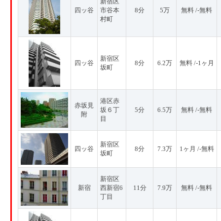
新宿区
四ッ谷
市谷本
8分
5万
無料 /-無料
村町
新宿区
四ッ谷
8分
6.2万
無料 /-1ヶ月
坂町
港区赤
赤坂見
坂６丁
5分
6.5万
無料 /-無料
附
目
新宿区
四ッ谷
8分
7.3万
1ヶ月 /-無料
坂町
新宿区
新宿
西新宿6
11分
7.9万
無料 /-無料
丁目