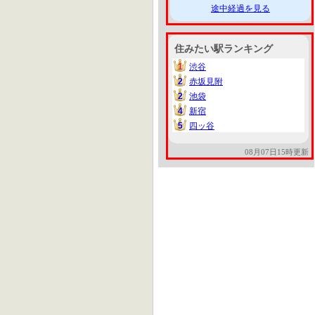
途中経過を見る
住みたい駅ランキング
1
渋谷
1
2
赤坂見附
2
2
池袋
2
4
新宿
4
5
四ッ谷
5
08月07日15時更新