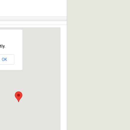
ly.
OK