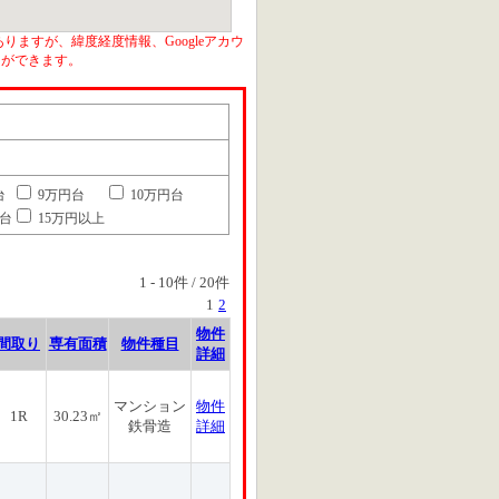
りますが、緯度経度情報、Googleアカウ
とができます。
台
9万円台
10万円台
円台
15万円以上
1
-
10
件 /
20
件
1
2
物件
間取り
専有面積
物件種目
詳細
マンション
物件
1R
30.23㎡
鉄骨造
詳細