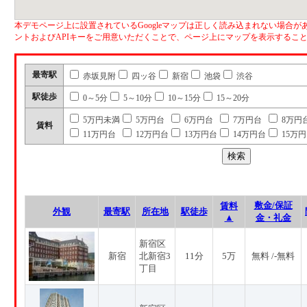
本デモページ上に設置されているGoogleマップは正しく読み込まれない場合があ
ントおよびAPIキーをご用意いただくことで、ページ上にマップを表示するこ
最寄駅
赤坂見附
四ッ谷
新宿
池袋
渋谷
駅徒歩
0～5分
5～10分
10～15分
15～20分
5万円未満
5万円台
6万円台
7万円台
8万円
賃料
11万円台
12万円台
13万円台
14万円台
15万
敷金/保証
賃料
外観
最寄駅
所在地
駅徒歩
▲
金・礼金
新宿区
新宿
北新宿3
11分
5万
無料 /-無料
丁目