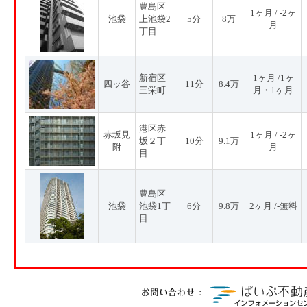
豊島区
1ヶ月 / -2ヶ
池袋
上池袋2
5分
8万
月
丁目
新宿区
1ヶ月 /1ヶ
四ッ谷
11分
8.4万
三栄町
月・1ヶ月
港区赤
赤坂見
1ヶ月 / -2ヶ
坂２丁
10分
9.1万
附
月
目
豊島区
池袋
池袋1丁
6分
9.8万
2ヶ月 /-無料
目