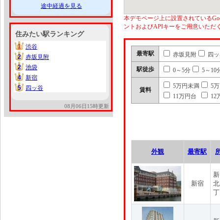
途中経過を見る
本デモページ上に設置されているGoo
ントおよびAPIキーをご用意いた
住みたい駅ランキング
1
渋谷
1
最寄駅
赤坂見附
四ッ
2
赤坂見附
2
2
池袋
2
駅徒歩
0～5分
5～10
4
新宿
4
5万円未満
5
5
四ッ谷
5
賃料
11万円台
12
08月06日15時更新
外観
最寄駅
新
新宿
北
丁