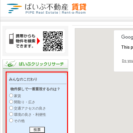
This 
Do you
みんなのこだわり
物件探しで一番重視するのは？
家賃
間取り・広さ
交通アクセスの良さ
環境の良さ・利便性
その他