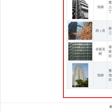
豊
池袋
上
丁
新
四ッ谷
三
港
赤坂見
坂
附
目
豊
池袋
池
目