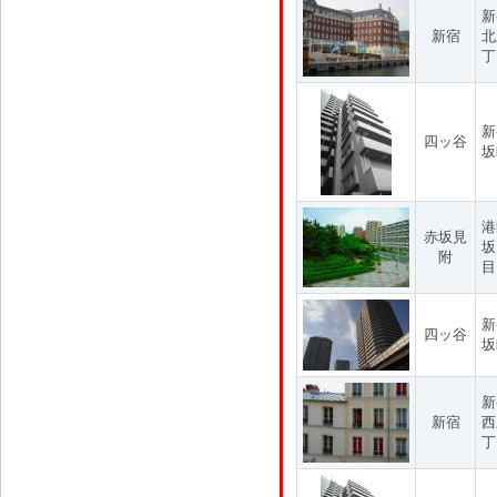
新
新宿
北
丁
新
四ッ谷
坂
港
赤坂見
坂
附
目
新
四ッ谷
坂
新
新宿
西
丁