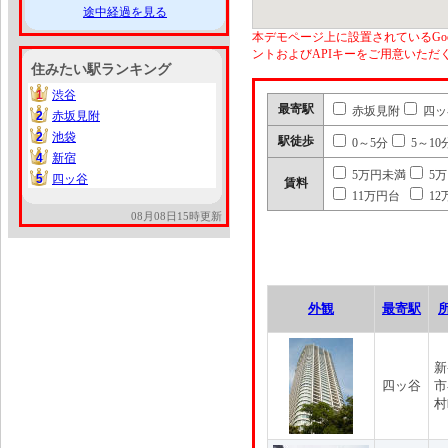
途中経過を見る
本デモページ上に設置されているGoo
ントおよびAPIキーをご用意いた
住みたい駅ランキング
1
渋谷
1
最寄駅
赤坂見附
四ッ
2
赤坂見附
2
2
池袋
2
駅徒歩
0～5分
5～10
4
新宿
4
5万円未満
5
5
四ッ谷
5
賃料
11万円台
12
08月08日15時更新
外観
最寄駅
新
四ッ谷
市
村