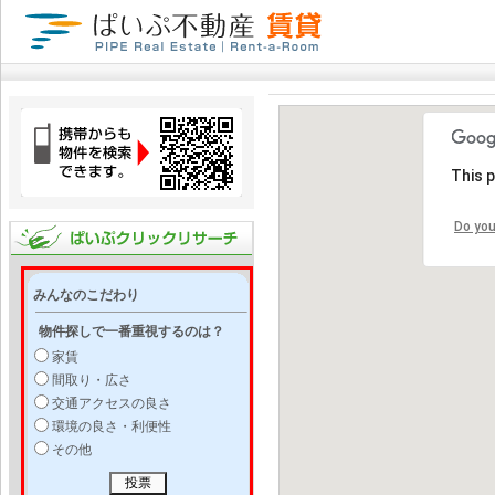
This 
Do you
みんなのこだわり
物件探しで一番重視するのは？
家賃
間取り・広さ
交通アクセスの良さ
環境の良さ・利便性
その他