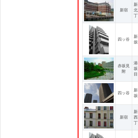
新
新宿
北
丁
新
四ッ谷
坂
港
赤坂見
坂
附
目
新
四ッ谷
坂
新
新宿
西
丁