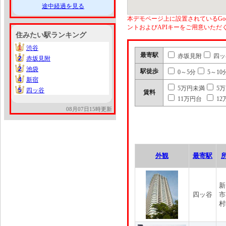
途中経過を見る
本デモページ上に設置されているGoo
ントおよびAPIキーをご用意いた
住みたい駅ランキング
1
渋谷
1
最寄駅
赤坂見附
四ッ
2
赤坂見附
2
2
池袋
2
駅徒歩
0～5分
5～10
4
新宿
4
5万円未満
5
5
四ッ谷
5
賃料
11万円台
12
08月07日15時更新
外観
最寄駅
新
四ッ谷
市
村