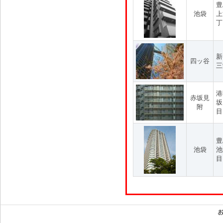
豊
池袋
上
丁
新
四ッ谷
三
港
赤坂見
坂
附
目
豊
池袋
池
目