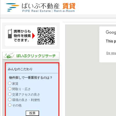
This 
Do you
みんなのこだわり
物件探しで一番重視するのは？
家賃
間取り・広さ
交通アクセスの良さ
環境の良さ・利便性
その他