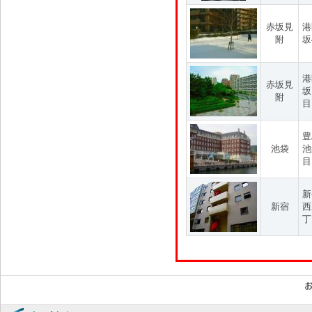
赤坂見
港
附
坂
港
赤坂見
坂
附
目
豊
池袋
池
目
新
新宿
西
丁