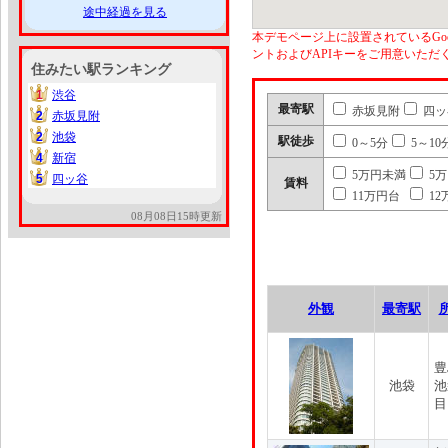
途中経過を見る
本デモページ上に設置されているGoo
ントおよびAPIキーをご用意いた
住みたい駅ランキング
1
渋谷
1
最寄駅
赤坂見附
四ッ
2
赤坂見附
2
2
池袋
2
駅徒歩
0～5分
5～10
4
新宿
4
5万円未満
5
5
四ッ谷
5
賃料
11万円台
12
08月08日15時更新
外観
最寄駅
豊
池袋
池
目