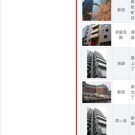
新
歌
新宿
町
目
赤坂見
港
附
坂
豊
池袋
上
丁
新
新宿
北
丁
新
四ッ谷
坂