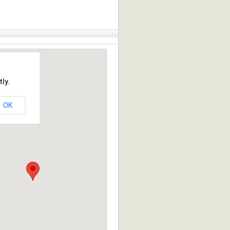
ly.
OK