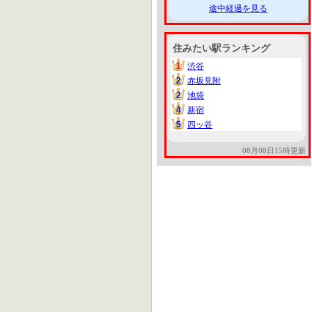
途中経過を見る
住みたい駅ランキング
1
渋谷
1
2
赤坂見附
2
2
池袋
2
4
新宿
4
5
四ッ谷
5
08月08日15時更新