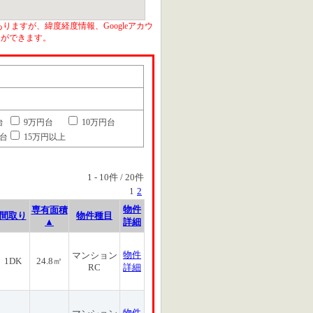
りますが、緯度経度情報、Googleアカウ
とができます。
台
9万円台
10万円台
円台
15万円以上
1
-
10
件 /
20
件
1
2
物件
専有面積
間取り
物件種目
▲
詳細
物件
マンション
1DK
24.8㎡
RC
詳細
物件