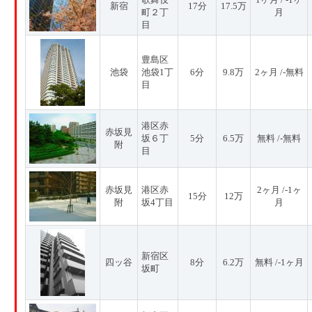
新宿
17分
17.5万
町２丁
月
目
豊島区
池袋
池袋1丁
6分
9.8万
2ヶ月 /-無料
目
港区赤
赤坂見
坂６丁
5分
6.5万
無料 /-無料
附
目
赤坂見
港区赤
2ヶ月 /-1ヶ
15分
12万
附
坂4丁目
月
新宿区
四ッ谷
8分
6.2万
無料 /-1ヶ月
坂町