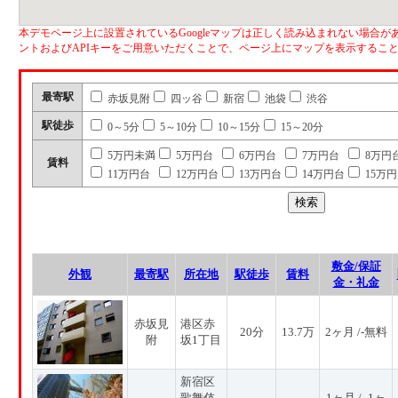
本デモページ上に設置されているGoogleマップは正しく読み込まれない場合があ
ントおよびAPIキーをご用意いただくことで、ページ上にマップを表示するこ
最寄駅
赤坂見附
四ッ谷
新宿
池袋
渋谷
駅徒歩
0～5分
5～10分
10～15分
15～20分
5万円未満
5万円台
6万円台
7万円台
8万円
賃料
11万円台
12万円台
13万円台
14万円台
15万
敷金/保証
外観
最寄駅
所在地
駅徒歩
賃料
金・礼金
赤坂見
港区赤
20分
13.7万
2ヶ月 /-無料
附
坂1丁目
新宿区
歌舞伎
1ヶ月 / -1ヶ