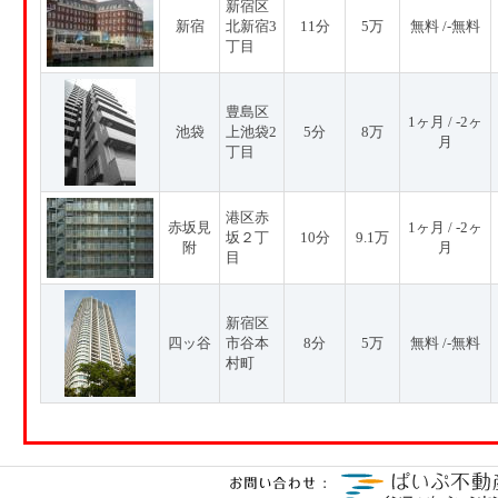
新宿区
新宿
北新宿3
11分
5万
無料 /-無料
丁目
豊島区
1ヶ月 / -2ヶ
池袋
上池袋2
5分
8万
月
丁目
港区赤
赤坂見
1ヶ月 / -2ヶ
坂２丁
10分
9.1万
附
月
目
新宿区
四ッ谷
市谷本
8分
5万
無料 /-無料
村町