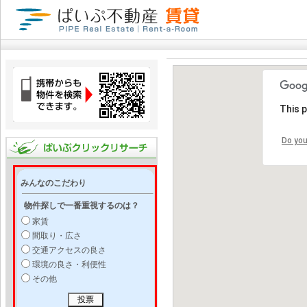
This 
Do you
みんなのこだわり
物件探しで一番重視するのは？
家賃
間取り・広さ
交通アクセスの良さ
環境の良さ・利便性
その他