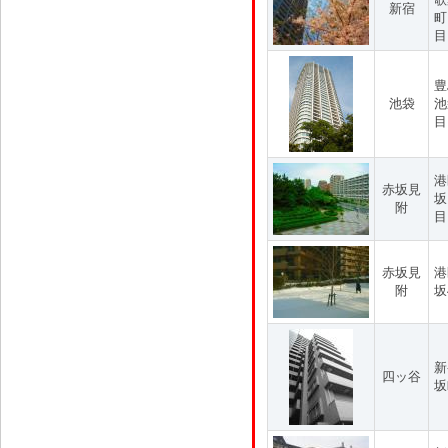
新宿
町
目
豊
池袋
池
目
港
赤坂見
坂
附
目
赤坂見
港
附
坂
新
四ッ谷
坂