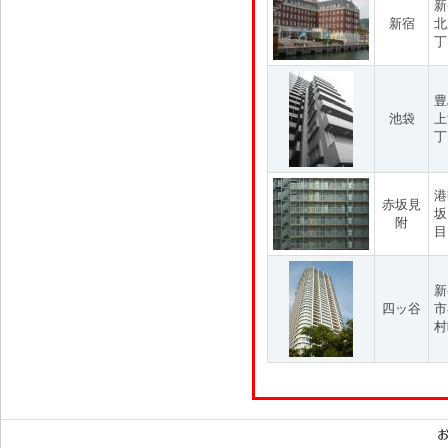
新
新宿
北
丁
豊
池袋
上
丁
港
赤坂見
坂
附
目
新
四ッ谷
市
村