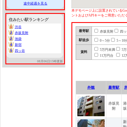
途中経過を見る
本デモページ上に設置されているGoo
ントおよびAPIキーをご用意いた
住みたい駅ランキング
1
渋谷
1
最寄駅
赤坂見附
四ッ
2
赤坂見附
2
2
池袋
2
駅徒歩
0～5分
5～10
4
新宿
4
5万円未満
5
5
四ッ谷
5
賃料
11万円台
12
08月06日15時更新
外観
最寄駅
赤坂見
港
附
坂
新
歌