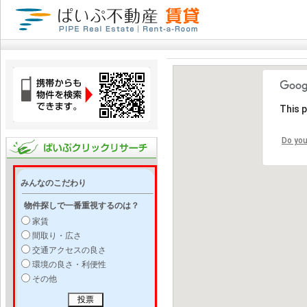
This 
Do you
みんなのこだわり
物件探しで一番重視するのは？
家賃
間取り・広さ
交通アクセスの良さ
環境の良さ・利便性
その他