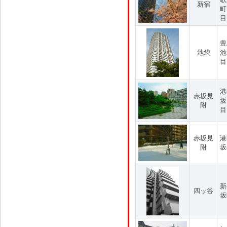
新宿
町
目
豊
池袋
池
目
港
赤坂見
坂
附
目
赤坂見
港
附
坂
新
四ッ谷
坂