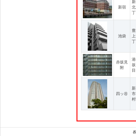
新
新宿
北
丁
豊
池袋
上
丁
港
赤坂見
坂
附
目
新
四ッ谷
市
村