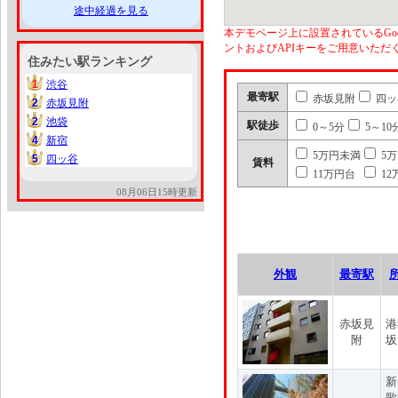
途中経過を見る
本デモページ上に設置されているGoo
ントおよびAPIキーをご用意いた
住みたい駅ランキング
1
渋谷
1
最寄駅
赤坂見附
四ッ
2
赤坂見附
2
2
池袋
2
駅徒歩
0～5分
5～10
4
新宿
4
5万円未満
5
5
四ッ谷
5
賃料
11万円台
12
08月06日15時更新
外観
最寄駅
赤坂見
港
附
坂
新
歌