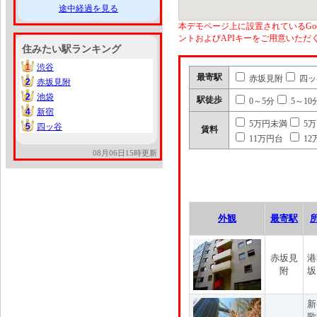
途中経過を見る
本デモページ上に設置されているGoo
ントおよびAPIキーをご用意いた
住みたい駅ランキング
1
渋谷
1
最寄駅
赤坂見附
四ッ
2
赤坂見附
2
2
池袋
2
駅徒歩
0～5分
5～10
4
新宿
4
5万円未満
5
5
四ッ谷
5
賃料
11万円台
12
08月06日15時更新
外観
最寄駅
赤坂見
港
附
坂
新
歌