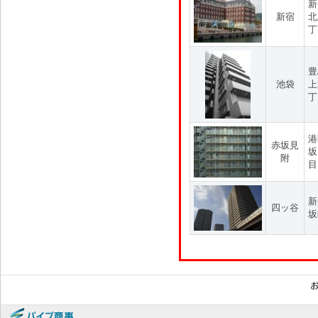
新
新宿
北
丁
豊
池袋
上
丁
港
赤坂見
坂
附
目
新
四ッ谷
坂