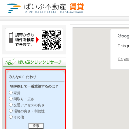
This 
Do you
みんなのこだわり
物件探しで一番重視するのは？
家賃
間取り・広さ
交通アクセスの良さ
環境の良さ・利便性
その他