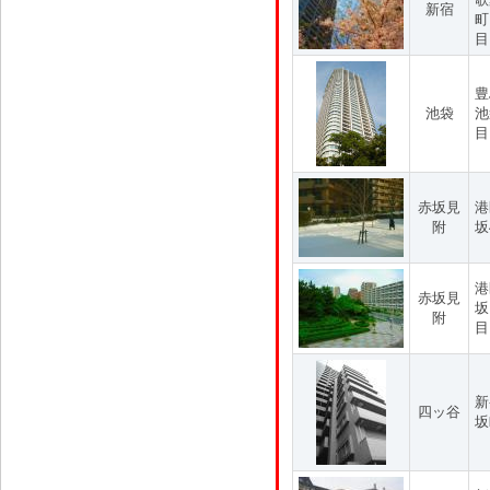
新宿
町
目
豊
池袋
池
目
赤坂見
港
附
坂
港
赤坂見
坂
附
目
新
四ッ谷
坂