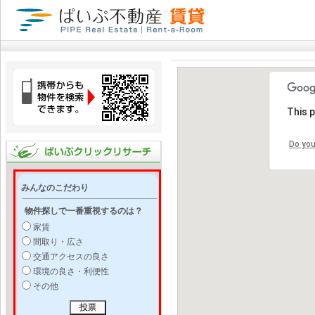
This 
Do you
みんなのこだわり
物件探しで一番重視するのは？
家賃
間取り・広さ
交通アクセスの良さ
環境の良さ・利便性
その他