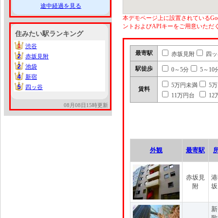
途中経過を見る
本デモページ上に設置されているGoo
ントおよびAPIキーをご用意いた
住みたい駅ランキング
1
渋谷
1
最寄駅
赤坂見附
四ッ
2
赤坂見附
2
2
池袋
2
駅徒歩
0～5分
5～10
4
新宿
4
5万円未満
5
5
四ッ谷
5
賃料
11万円台
12
08月08日15時更新
外観
最寄駅
赤坂見
港
附
坂
新
歌