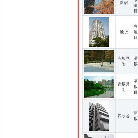
新宿
町
目
豊
池袋
池
目
赤坂見
港
附
坂
港
赤坂見
坂
附
目
新
四ッ谷
坂