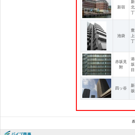
新
新宿
北
丁
豊
池袋
上
丁
港
赤坂見
坂
附
目
新
四ッ谷
坂